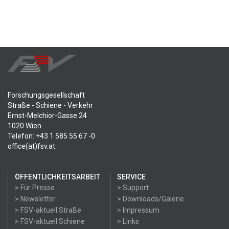
Forschungsgesellschaft
Straße - Schiene - Verkehr
Ernst-Melchior-Gasse 24
1020 Wien
Telefon: +43 1 585 55 67 -0
office(at)fsv.at
ÖFFENTLICHKEITSARBEIT
SERVICE
> Für Presse
> Support
> Newsletter
> Downloads/Galerie
> FSV-aktuell Straße
> Impressum
> FSV-aktuell Schiene
> Links