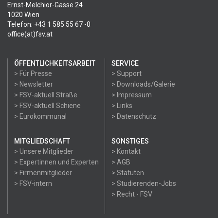
Ernst-Melchior-Gasse 24
1020 Wien
Telefon: +43 1 585 55 67 -0
office(at)fsv.at
ÖFFENTLICHKEITSARBEIT
SERVICE
> Für Presse
> Support
> Newsletter
> Downloads/Galerie
> FSV-aktuell Straße
> Impressum
> FSV-aktuell Schiene
> Links
> Eurokommunal
> Datenschutz
MITGLIEDSCHAFT
SONSTIGES
> Unsere Mitglieder
> Kontakt
> Expertinnen und Experten
> AGB
> Firmenmitglieder
> Statuten
> FSV-intern
> Studierenden-Jobs
> Recht - FSV