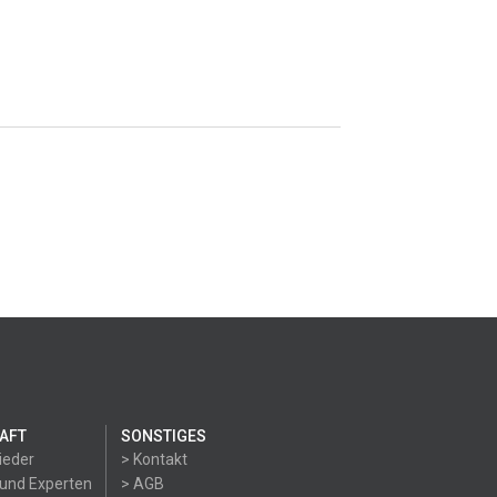
AFT
SONSTIGES
ieder
> Kontakt
 und Experten
> AGB