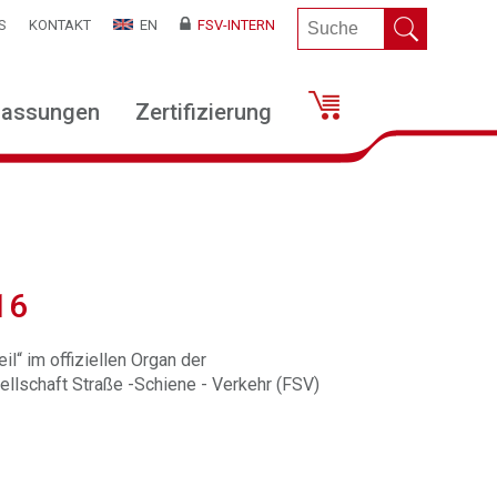
S
KONTAKT
EN
FSV-INTERN
lassungen
Zertifizierung
16
il“ im offiziellen Organ der
llschaft Straße -Schiene - Verkehr (FSV)