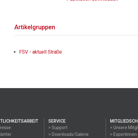
Artikelgruppen
FSV - aktuell Straße
TLICHKEITSARBEIT
SERVICE
MITGLIEDSCH
Presse
> Support
> Unsere Mitgl
letter
> Downloads/Galerie
> Expertinnen