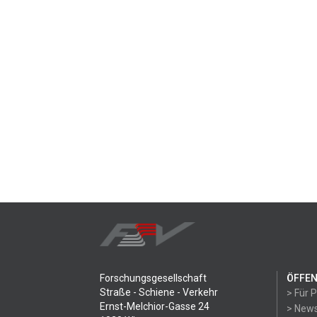
Forschungsgesellschaft
ÖFFEN
Straße - Schiene - Verkehr
> Für 
Ernst-Melchior-Gasse 24
> News