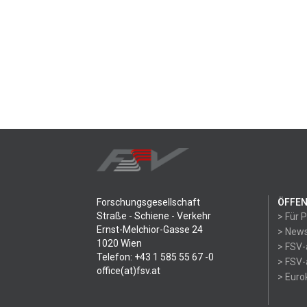
Forschungsgesellschaft
ÖFFEN
Straße - Schiene - Verkehr
> Für 
Ernst-Melchior-Gasse 24
> News
1020 Wien
> FSV-
Telefon: +43 1 585 55 67 -0
> FSV-
office(at)fsv.at
> Eur