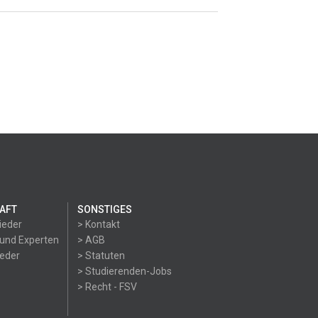
AFT
SONSTIGES
ieder
> Kontakt
 und Experten
> AGB
ieder
> Statuten
> Studierenden-Jobs
> Recht - FSV