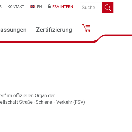
S
KONTAKT
EN
FSV-INTERN
lassungen
Zertifizierung
il“ im offiziellen Organ der
llschaft Straße -Schiene - Verkehr (FSV)