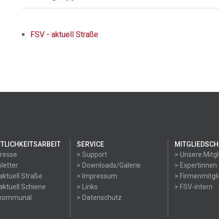
FSV - aktuell Straße
TLICHKEITSARBEIT
SERVICE
MITGLIEDSCH
Presse
> Support
> Unsere Mitgl
letter
> Downloads/Galerie
> Expertinnen
aktuell Straße
> Impressum
> Firmenmitgl
aktuell Schiene
> Links
> FSV-intern
okommunal
> Datenschutz