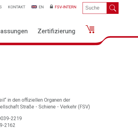
S
KONTAKT
EN
FSV-INTERN
lassungen
Zertifizierung
il“ in den offiziellen Organen der
llschaft Straße - Schiene - Verkehr (FSV)
 0039-2219
39-2162