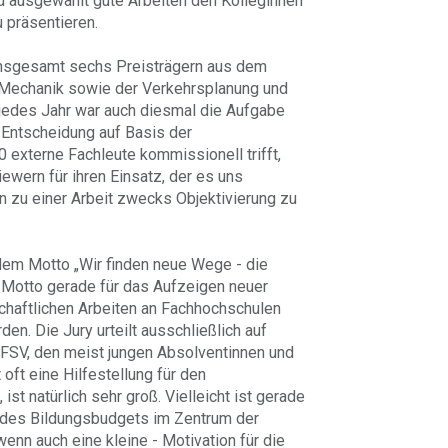
d ausgewählt gute Arbeiten den Kolleginnen
 präsentieren.
insgesamt sechs Preisträgern aus dem
r Mechanik sowie der Verkehrsplanung und
 jedes Jahr war auch diesmal die Aufgabe
e Entscheidung auf Basis der
0 externe Fachleute kommissionell trifft,
ewern für ihren Einsatz, der es uns
n zu einer Arbeit zwecks Objektivierung zu
dem Motto „Wir finden neue Wege - die
 Motto gerade für das Aufzeigen neuer
haftlichen Arbeiten an Fachhochschulen
den. Die Jury urteilt ausschließlich auf
r FSV, den meist jungen Absolventinnen und
oft eine Hilfestellung für den
ist natürlich sehr groß. Vielleicht ist gerade
ng des Bildungsbudgets im Zentrum der
wenn auch eine kleine - Motivation für die