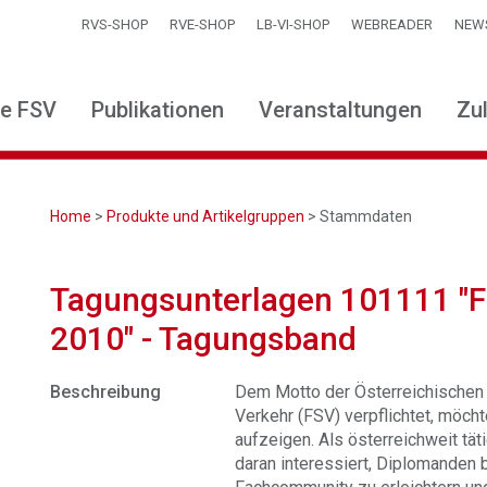
RVS-SHOP
RVE-SHOP
LB-VI-SHOP
WEBREADER
NEW
ie FSV
Publikationen
Veranstaltungen
Zu
Home
>
Produkte und Artikelgruppen
> Stammdaten
Tagungsunterlagen 101111 "FS
2010" - Tagungsband
Beschreibung
Dem Motto der Österreichischen 
Verkehr (FSV) verpflichtet, möc
aufzeigen. Als österreichweit tä
daran interessiert, Diplomanden 