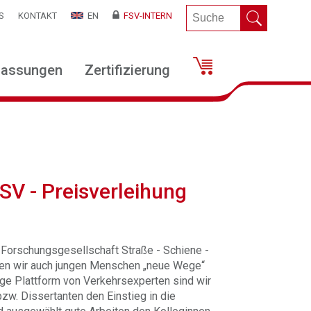
S
KONTAKT
EN
FSV-INTERN
lassungen
Zertifizierung
V - Preisverleihung
Forschungsgesellschaft Straße - Schiene -
hten wir auch jungen Menschen „neue Wege“
tige Plattform von Verkehrsexperten sind wir
bzw. Dissertanten den Einstieg in die