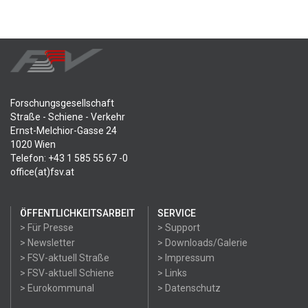
Forschungsgesellschaft
Straße - Schiene - Verkehr
Ernst-Melchior-Gasse 24
1020 Wien
Telefon: +43 1 585 55 67 -0
office(at)fsv.at
ÖFFENTLICHKEITSARBEIT
SERVICE
> Für Presse
> Support
> Newsletter
> Downloads/Galerie
> FSV-aktuell Straße
> Impressum
> FSV-aktuell Schiene
> Links
> Eurokommunal
> Datenschutz