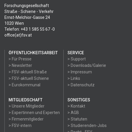
Forschungsgesellschaft
Straße - Schiene - Verkehr
Ernst-Melchior-Gasse 24
1020 Wien
Telefon: +43 1 585 55 67 -0
office(at)fsv.at
ÖFFENTLICHKEITSARBEIT
SERVICE
> Für Presse
> Support
> Newsletter
> Downloads/Galerie
> FSV-aktuell Straße
> Impressum
> FSV-aktuell Schiene
> Links
> Eurokommunal
> Datenschutz
MITGLIEDSCHAFT
SONSTIGES
> Unsere Mitglieder
> Kontakt
> Expertinnen und Experten
> AGB
> Firmenmitglieder
> Statuten
> FSV-intern
> Studierenden-Jobs