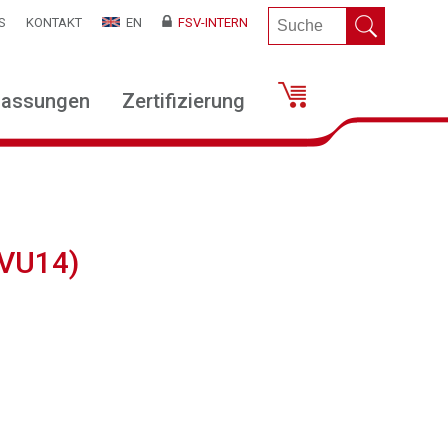
S
KONTAKT
EN
FSV-INTERN
lassungen
Zertifizierung
(VU14)