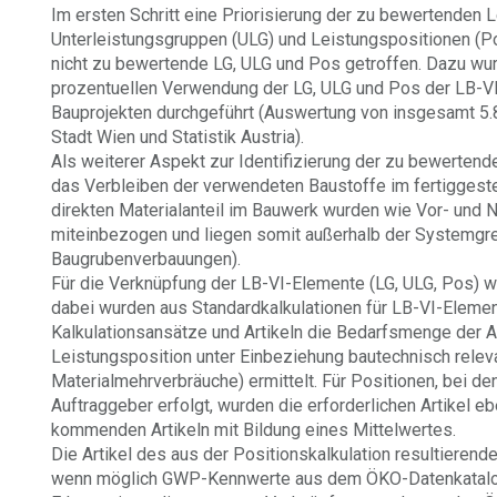
Im ersten Schritt eine Priorisierung der zu bewertenden 
Unterleistungsgruppen (ULG) und Leistungspositionen (Po
nicht zu bewertende LG, ULG und Pos getroffen. Dazu wur
prozentuellen Verwendung der LG, ULG und Pos der LB-VI
Bauprojekten durchgeführt (Auswertung von insgesamt 5
Stadt Wien und Statistik Austria).
Als weiterer Aspekt zur Identifizierung der zu bewerten
das Verbleiben der verwendeten Baustoffe im fertiggeste
direkten Materialanteil im Bauwerk wurden wie Vor- und N
miteinbezogen und liegen somit außerhalb der Systemgre
Baugrubenverbauungen).
Für die Verknüpfung der LB-VI-Elemente (LG, ULG, Pos) wu
dabei wurden aus Standardkalkulationen für LB-VI-Eleme
Kalkulationsansätze und Artikeln die Bedarfsmenge der Ar
Leistungsposition unter Einbeziehung bautechnisch releva
Materialmehrverbräuche) ermittelt. Für Positionen, bei de
Auftraggeber erfolgt, wurden die erforderlichen Artikel e
kommenden Artikeln mit Bildung eines Mittelwertes.
Die Artikel des aus der Positionskalkulation resultierend
wenn möglich GWP-Kennwerte aus dem ÖKO-Datenkatalog