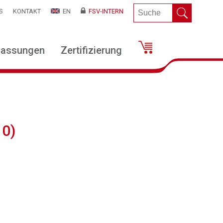
S
KONTAKT
EN
FSV-INTERN
lassungen
Zertifizierung
10)