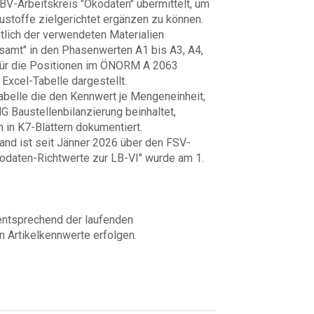
V-Arbeitskreis "Ökodaten" übermittelt, um
austoffe zielgerichtet ergänzen zu können.
tlich der verwendeten Materialien
samt" in den Phasenwerten A1 bis A3, A4,
 für die Positionen im ÖNORM A 2063
 Excel-Tabelle dargestellt.
abelle die den Kennwert je Mengeneinheit,
 Baustellenbilanzierung beinhaltet,
n in K7-Blättern dokumentiert.
and ist seit Jänner 2026 über den FSV-
kodaten-Richtwerte zur LB-VI" wurde am 1.
 entsprechend der laufenden
n Artikelkennwerte erfolgen.