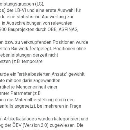
Leistungsgruppen (LG),
s) der LB-VI und eine erste Auswahl für
de eine statistische Auswertung zur
 in Ausschreibungen von relevanten
.800 Bauprojekten durch ÖBB, ASFINAG,
den bzw. zu verknüpfenden Positionen wurde
llten Bauwerk festgelegt. Positionen ohne
ebenleistungen derzeit nicht
nzen (z.B. temporäre
rde ein "artikelbasierten Ansatz" gewählt,
nte mit den darin angewandten
tikel je Mengeneinheit einer
nter Parameter (z.B.
nen die Materialbeistellung durch den
benfalls angesetzt, bei mehreren in Frage
en Artikelkataloges wurden kategorisiert und
 der ÖBV (Version 2.0) zugewiesen. Die