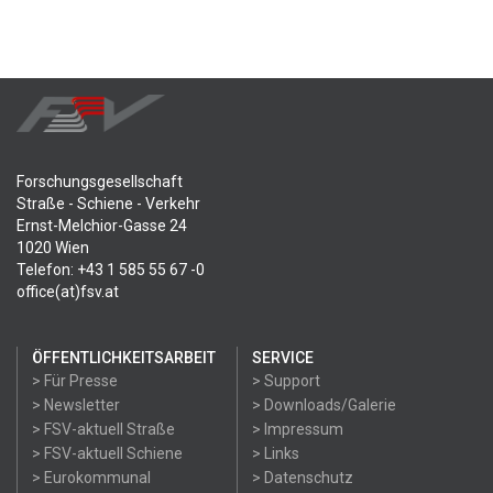
Forschungsgesellschaft
Straße - Schiene - Verkehr
Ernst-Melchior-Gasse 24
1020 Wien
Telefon: +43 1 585 55 67 -0
office(at)fsv.at
ÖFFENTLICHKEITSARBEIT
SERVICE
> Für Presse
> Support
> Newsletter
> Downloads/Galerie
> FSV-aktuell Straße
> Impressum
> FSV-aktuell Schiene
> Links
> Eurokommunal
> Datenschutz