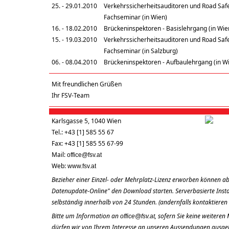
25. - 29.01.2010
Verkehrssicherheitsauditoren und Road Safe
Fachseminar (in Wien)
16. - 18.02.2010
Brückeninspektoren - Basislehrgang (in Wie
15. - 19.03.2010
Verkehrssicherheitsauditoren und Road Safe
Fachseminar (in Salzburg)
06. - 08.04.2010
Brückeninspektoren - Aufbaulehrgang (in W
Mit freundlichen Grüßen
Ihr FSV-Team
Karlsgasse 5, 1040 Wien
Tel.: +43 [1] 585 55 67
Fax: +43 [1] 585 55 67-99
Mail:
office@fsv.at
Web:
www.fsv.at
Bezieher einer Einzel- oder Mehrplatz-Lizenz erworben können ab
Datenupdate-Online" den Download starten. Serverbasierte Install
selbständig innerhalb von 24 Stunden. (andernfalls kontaktieren 
Bitte um Information an
, sofern Sie keine weitere
office@fsv.at
dürfen wir von Ihrem Interesse an unseren Aussendungen ausge