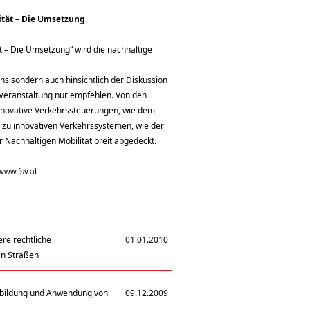
ität – Die Umsetzung
ät – Die Umsetzung“ wird die nachhaltige
 sondern auch hinsichtlich der Diskussion
e Veranstaltung nur empfehlen. Von den
nnovative Verkehrssteuerungen, wie dem
zu innovativen Verkehrssystemen, wie der
r Nachhaltigen Mobilität breit abgedeckt.
www.fsv.at
re rechtliche
01.01.2010
an Straßen
sbildung und Anwendung von
09.12.2009