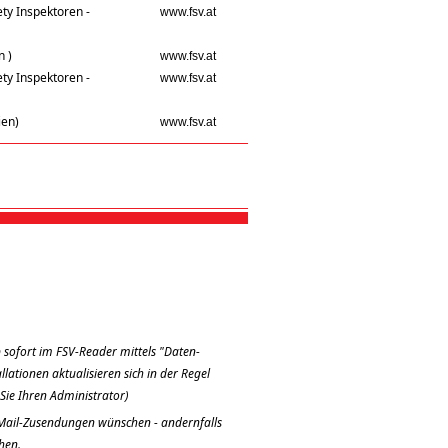
ty Inspektoren -
www.fsv.at
n )
www.fsv.at
ty Inspektoren -
www.fsv.at
ien)
www.fsv.at
 sofort im FSV-Reader mittels "Daten-
ationen aktualisieren sich in der Regel
Sie Ihren Administrator)
n Mail-Zusendungen wünschen - andernfalls
hen.