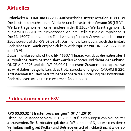
Aktuelles
Erdarbeiten - ÖNORM B 2205: Authentische Interpretation zur LB-VI
Die Leistungsbeschreibung Verkehr und Infrastruktur Version 05 (LB-VI) nim
Werkvertragsnormen, unter anderem der B 2205 - Werkvertragsnorm; Erd
nun am 01.06.2019 zurückgezogen. An ihre Stelle tritt die europäische Nor
Die EN 16907 beinhaltet im Teil 1 Anhang B einen Verweis auf die – nunm
2205 sowie auf die RVS 08.03.01. Darin enthalten ist u.a. auch die Einteilung 
Bodenklassen. Somit ergibt sich kein Widerspruch zur ÖNORM B 2205 und d
der LB-VI.
Zusammenfassend sieht die EN 16907-1 hierzu vor, dass die nationalen Rege
europäische Norm harmonisiert werden konnten und daher der Anhang B (fü
ÖNORM B 2205 und die RVS 08.03.01 in diesem Zusammenhang anzuwenden
Es wird daher festgehalten, dass trotz Zurückziehung der ÖNORM B 2205: 2
anzuwenden ist. Dies betrifft insbesondere die Einteilung der Positionen na
Bodenklassen wie auch die weiteren Regelungen.
Publikationen der FSV
RVS 03.03.32 "Straßenböschungen"
(01.11.2019)
Diese RVS, ausgegeben am 01.11.2019, ist für Planungen von Neubauten vo
anzuwenden. Bei Umbauten gilt diese RVS sinngemäß, sofern dies dem Gru
Verhältnismäßigkeit (Volks- und Betriebswirtschaftlichkeit) nicht widersprich