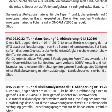
deren Zeichenbilder aus Folienteilen zusammengesetzt sind (geschnit
die mittels Siebdruck auf Folien aufgebracht sind (gedruckte Bauarten)
Sie umfasst Reflexionsmaterial für die Typen 1 und 2, das entweder auf Gla
mikroprismatischer Basis hergestellt ist. Die lichttechnischen Mindestanfor
mikroprismatische Folien sind in ÖNORM V 2050 geregelt.
Shop
RVS 09.02.22 "Tunnelausrüstung" 2. Abänderung (01.11.2019)
Diese RVS, abgeändert am 01.11.2019, ist unter Berücksichtigung der natio
ETG usw.) bei Neuplanungen von Straßentunneln anzuwenden. Bei Sanierung
sofern dies dem Grundsatz der Verhältnismäßigkeit nicht widerspricht, vorrang
den Tunnelbenutzer zu beachten.
Für Galerien ist diese RVS gemäß Festlegung im Punkt 7 anzuwenden. Sie 
dem Österreichischen Bundesfeuerwehrverband (ÖBFV) erstellt und hat somit
brandschutzrelevanten Einrichtungen im ganzen Bundesgebiet Gültigkeit. A
einer Risikobewertung mit dem zuständigen Landesfeuerwehrverband abz
Shop
RVS 09.03.11 "Tunnel-Risikoanalysemodell" 1. Abänderung (01.11.2019)
Diese RVS, abgeändert am 01.11.2019, ist bei der Durchführung einer Tunn
gemäß EU-RL 2004/54/EG bzw. gemäß anderer RVS anzuwenden.
Die Tunnel-Risikoanalyse dient weiters auch zur Einstufung des untersuchten
Gefährdungsklasse. Für diesen Anwendungszweck wird ein elektronisches
Verfügung gestellt (Berechnungsprogramm zur risikobasierten Ermittlung d
Shop