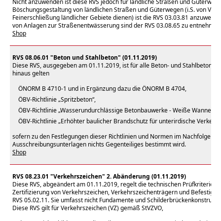
Nicht anzuwenden ist diese RVS jedoch für ländliche Straßen und Güterwege
Böschungsgestaltung von ländlichen Straßen und Güterwegen (i.S. von Verke
Feinerschließung ländlicher Gebiete dienen) ist die RVS 03.03.81 anzuwend
von Anlagen zur Straßenentwässerung sind der RVS 03.08.65 zu entnehmen
Shop
RVS 08.06.01 "Beton und Stahlbeton" (01.11.2019)
Diese RVS, ausgegeben am 01.11.2019, ist für alle Beton- und Stahlbetona
hinaus gelten
ÖNORM B 4710-1 und in Ergänzung dazu die ÖNORM B 4704,
ÖBV-Richtlinie „Spritzbeton“,
ÖBV-Richtlinie „Wasserundurchlässige Betonbauwerke - Weiße Wannen“,
ÖBV-Richtlinie „Erhöhter baulicher Brandschutz für unterirdische Verkeh
sofern zu den Festlegungen dieser Richtlinien und Normen im Nachfolgende
Ausschreibungsunterlagen nichts Gegenteiliges bestimmt wird.
Shop
RVS 08.23.01 "Verkehrszeichen" 2. Abänderung (01.11.2019)
Diese RVS, abgeändert am 01.11.2019, regelt die technischen Prüfkriterien 
Zertifizierung von Verkehrszeichen, Verkehrszeichenträgern und Befestigu
RVS 05.02.11. Sie umfasst nicht Fundamente und Schilderbrückenkonstrukti
Diese RVS gilt für Verkehrszeichen (VZ) gemäß StVZVO,