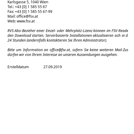
Karlsgasse 5, 1040 Wien
Tel.: +43 [0] 1 585 55 67
Fax: +43 [0] 1 585 55 67-99
Mail:
office@fsv.at
Web:
www.fsv.at
RVS-Abo-Bezieher einer Einzel- oder Mehrplatz-Lizenz können im FSV-Reader m
den Download starten. Serverbasierte Installationen aktualisieren sich in der 
24 Stunden (andernfalls kontaktieren Sie Ihren Administrator).
Bitte um Information an
office@fsv.at
, sofern Sie keine weiteren Mail-Zuse
dürfen wir von Ihrem Interesse an unseren Aussendungen ausgehen.
Erstelldatum
27.09.2019