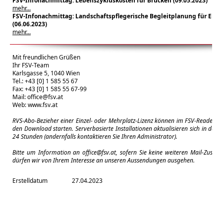
FSV-Infonachmittag: Lebenszykluskosten für Brücken (09
.05.2023
)
mehr...
FSV-Infonachmittag: Landschaftspflegerische Begleitplanung für Eise
(06
.06.2023
)
mehr...
Mit freundlichen Grüßen
Ihr FSV-Team
Karlsgasse 5, 1040 Wien
Tel.: +43 [0] 1 585 55 67
Fax: +43 [0] 1 585 55 67-99
Mail:
office@fsv.at
Web:
www.fsv.at
RVS-Abo-Bezieher einer Einzel- oder Mehrplatz-Lizenz können im FSV-Reader m
den Download starten. Serverbasierte Installationen aktualisieren sich in der 
24 Stunden (andernfalls kontaktieren Sie Ihren Administrator).
Bitte um Information an
office@fsv.at
, sofern Sie keine weiteren Mail-Zuse
dürfen wir von Ihrem Interesse an unseren Aussendungen ausgehen.
Erstelldatum
27.04.2023