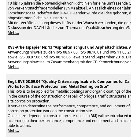
10 bis 15 Jahren die Notwendigkeit von Richtlinien für eine umfassende Qual
von Verkehrsnachfragemodellen (VNM) aktuell. Anlässlich eines der jährlich
Forschungsgesellschaften der D-A-CH-Länder wurde die Idee geboren, den V
abgestimmten Richtlinie zu starten.
Mit der Veröffentlichung dieses Hefts ist der Wunsch verbunden, die gemei
Diskussion der DACH-Länder zum Thema der Qualitätssicherung der VNM 
Mehr...
RVS-Arbeitspapier Nr. 13 "Asphaltmischgut und Asphaltschichten, A
Anwendungshinweis zu den RVS 08.97.05, RVS 08.16.01 und RVS 11.03.21, je
sowie RVS 08.97.06 und RVS 08.16.06, jeweils Stand September 2019. Dieses
Anwendungshinweise im Zusammenhang mit der CE-Kennzeichnung von Asp
Mehr...
Engl. RVS 08.09.04 "Quality Criteria applicable to Companies for Carryi
Works for Surface Protection and Metal Sealing on Site"
This RVS is to be applied for metallic coatings and organic coatings of the s
in the course of the construction or repair of bridges, traffic structures and t
site corrosion protection.
It serves to determine the performance, competence, and equipment of com
corrosion protection work on the construction site.
Object size-dependent construction site classes (BKl) will be introduced in o
according to their performance, competence and equipment and in accordan
able to admit.
Mehr...