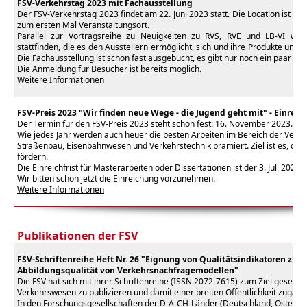
FSV-Verkehrstag 2023 mit Fachausstellung
Der FSV-Verkehrstag 2023 findet am 22. Juni 2023 statt
. Die Location ist ne
zum ersten Mal Veranstaltungsort.
Parallel zur Vortragsreihe zu Neuigkeiten zu RVS, RVE und LB-VI wird
stattfinden, die es den Ausstellern ermöglicht, sich und ihre Produkte und 
Die Fachausstellung ist schon fast ausgebucht, es gibt nur noch ein paar Res
Die Anmeldung für Besucher ist bereits möglich.
Weitere Informationen
FSV-Preis 2023 "Wir finden neue Wege - die Jugend geht mit" - Einreich
Der Termin für den FSV-Preis 2023 steht schon fest: 16. November 2023
.
Wie jedes Jahr werden auch heuer die besten Arbeiten im Bereich der Verkeh
Straßenbau, Eisenbahnwesen und Verkehrstechnik prämiert. Ziel ist es, die
fördern.
Die Einreichfrist für Masterarbeiten oder Dissertationen ist der 3. Juli 2023.
Wir bitten schon jetzt die Einreichung vorzunehmen.
Weitere Informationen
Publikationen der FSV
FSV-Schriftenreihe Heft Nr. 26 "Eignung von Qualitätsindikatoren zur 
Abbildungsqualität von Verkehrsnachfragemodellen"
Die FSV hat sich mit ihrer Schriftenreihe (ISSN 2072-7615) zum Ziel gesetz
Verkehrswesen zu publizieren und damit einer breiten Öffentlichkeit zugäng
In den Forschungsgesellschaften der D-A-CH-Länder (Deutschland, Österrei