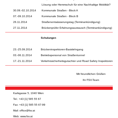
Lösung oder Hemmschuh für eine Nachhaltige Mobilität?
30.09.-02.10.2014
Kommunale Straßen - Block A
07.-09.10.2014
Kommunale Straßen - Block B
26.11.2014
Straßenentwässerungstag (Terminankündigung)
27.11.2014
Brückenprüfer Erfahrungsaustausch (Terminankündigung)
Schulungen
23.-25.09.2014
Brückeninspektoren-Basislehrgang
03.-06.11.2014
Betriebspersonal von Straßentunnel
17.-21.11.2014
Verkehrssicherheitsgutachter und Road Safety Inspektoren - F
Mit freundlichen Grüßen
Ihr FSV-Team
Karlsgasse 5, 1040 Wien
Tel.: +43 [1] 585 55 67
Fax: +43 [1] 585 55 67-99
Mail:
office@fsv.at
Web:
www.fsv.at