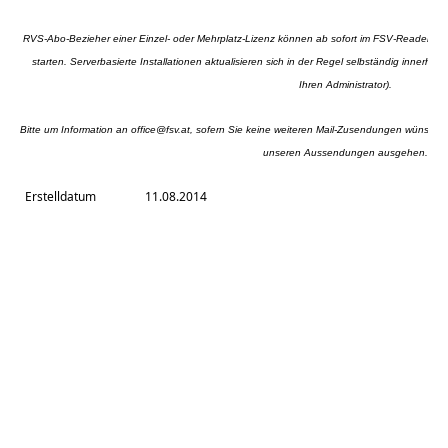
RVS-Abo-Bezieher einer Einzel- oder Mehrplatz-Lizenz können ab sofort im FSV-Reader mi
starten. Serverbasierte Installationen aktualisieren sich in der Regel selbständig innerhal
Ihren Administrator).
Bitte um Information an
office@fsv.at
, sofern Sie keine weiteren Mail-Zusendungen wünschen 
unseren Aussendungen ausgehen.
Erstelldatum
11.08.2014