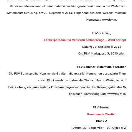
dabei im Rahmen von Feld- und Laborversuchen gewonnenen und in der Winterdienstprax
Winterdienst-Schulung, am 22. September 2014, eingehend erläutert. Weitere Informationen
Homepage
www.fsv.at
.
FSV-Schulung
Lenkerpersonal für Winterdienstfahrzeuge – Wahl der optim
Datum: 22. September 2014
Ort: FSV, Karlsgasse 5, 1040 Wien
FSV-Seminar: Kommunale Straßen
Die FSV-Seminarreihe Kommunale Straßen, die extra für Kommunen essenzielle Themen au
ersten Block werden vor allem die Themen Recht, Winterdienst und St
Bei
Buchung von mindestens 2 Seminartagen
können Sie, bei Bekanntgabe, das
Semin
besuchen. Anmeldung unter
www.fsv.at
möglic
FSV-Seminar
Kommunale Straßen
Block A
Datum: 30. September – 02. Oktober 2014