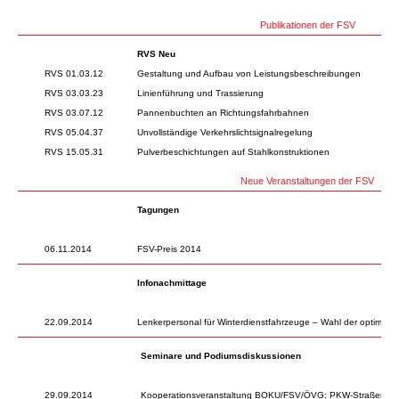
Publikationen der FSV
RVS Neu
RVS 01.03.12
Gestaltung und Aufbau von Leistungsbeschreibungen
RVS 03.03.23
Linienführung und Trassierung
RVS 03.07.12
Pannenbuchten an Richtungsfahrbahnen
RVS 05.04.37
Unvollständige Verkehrslichtsignalregelung
RVS 15.05.31
Pulverbeschichtungen auf Stahlkonstruktionen
Neue Veranstaltungen der FSV
Tagungen
06.11.2014
FSV-Preis 2014
Infonachmittage
22.09.2014
Lenkerpersonal für Winterdienstfahrzeuge – Wahl der optimal
Seminare und Podiumsdiskussionen
29.09.2014
Kooperationsveranstaltung BOKU/FSV/ÖVG: PKW-Straßenben