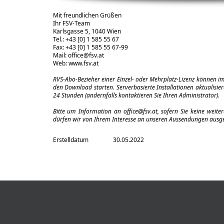
Mit freundlichen Grüßen
Ihr FSV-Team
Karlsgasse 5, 1040 Wien
Tel.: +43 [0] 1 585 55 67
Fax: +43 [0] 1 585 55 67-99
Mail:
office@fsv.at
Web:
www.fsv.at
RVS-Abo-Bezieher einer Einzel- oder Mehrplatz-Lizenz können i
den Download starten. Serverbasierte Installationen aktualisier
24 Stunden (andernfalls kontaktieren Sie Ihren Administrator).
Bitte um Information an
office@fsv.at
, sofern Sie keine weit
dürfen wir von Ihrem Interesse an unseren Aussendungen ausg
Erstelldatum
30.05.2022