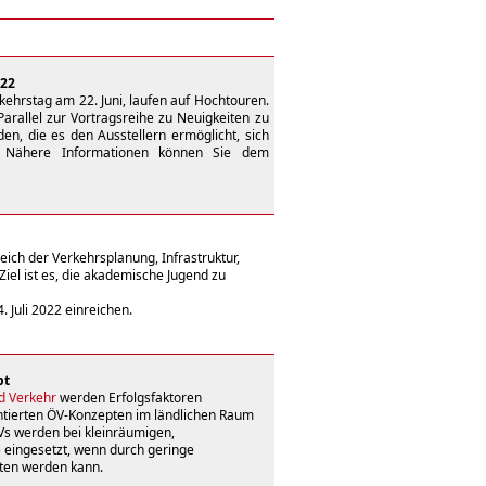
022
ehrstag am 22. Juni, laufen auf Hochtouren.
arallel zur Vortragsreihe zu Neuigkeiten zu
den, die es den Ausstellern ermöglicht, sich
. Nähere Informationen können Sie dem
ich der Verkehrsplanung, Infrastruktur,
el ist es, die akademische Jugend zu
. Juli 2022 einreichen.
pt
d Verkehr
werden Erfolgsfaktoren
ntierten ÖV-Konzepten im ländlichen Raum
Vs werden bei kleinräumigen,
) eingesetzt, wenn durch geringe
oten werden kann.