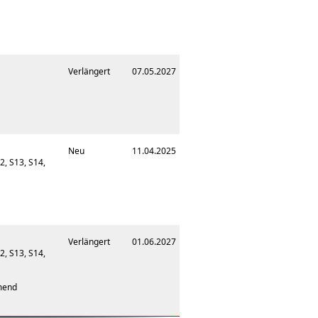
Verlängert
07.05.2027
Neu
11.04.2025
2, S13, S14,
Verlängert
01.06.2027
2, S13, S14,
mend