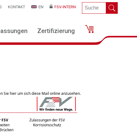
S
KONTAKT
EN
FSV-INTERN
lassungen
Zertifizierung
ken Sie hier um sich diese Mail online anzusehen.
r FSV
Zulassungen der FSV
beiten
Korrisionsschutz
 Brücken