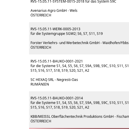
RVS-15.05.11-SYSTEM-0015-2018 für das System S9C
Avenarius-Agro GmbH - Wels
ÖSTERREICH
RVS-15.05.11-WERK-0005-2013
für die Systemgruppe SGW2; S6, S7, S11, S19
Forster Verkehrs- und Werbetechnik GmbH - Waidhofen/Ybbs
ÖSTERREICH
RVS-15.05.11-BAUKO-0001-2021
für die Systeme S1, S4, S5, S6, S7, S9A, S9B, S9C, S10, S11, S1
S15, S16, S17, S18, S19, S20, S21, A2
SC HEXAQ SRL - Negresti-Oas
RUMÄNIEN
RVS-15.05.11-BAUKO-0001-2014
für die Systeme S1, S4, S5, S6, S7, S9A, S9B, S9C, S10, S11, S1
S15, S16, S17, S18, S19, S20, S21, A2
KBB/MEISSL Oberflächentechnik Produktions GmbH - Fischa
ÖSTERREICH