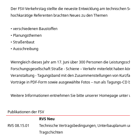
Der FSV-Verkehrstag stellte die neueste Entwicklung am technischen Sekt
hochkarätige Referenten brachten Neues zu den Themen
• verschiedenen Baustoffen
• Planungsthemen
• Straßenbaut
• Ausschreibung
Wenngleich dieses Jahr am 17. Juni über 300 Personen die Leistungsschau
Forschungsgesellschaft Straße - Schiene – Verkehr miterlebt haben könne
Veranstaltung - Tagungsband mit den Zusammenstellungen von Kurzfassu
Vorträge in PDF-Form sowie ausgewählte Fotos – nun als Tagungs-CD beste
Weitere Informationen entnehmen Sie bitte unserer Homepage unter
www.
Publikationen der FSV
RVS Neu
RVS 08.15.01
Technische Vertragsbedingungen, Unterbauplanum und
Tragschichten