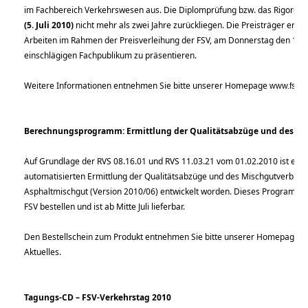
im Fachbereich Verkehrswesen aus. Die Diplomprüfung bzw. das Rigorosu
(5. Juli 2010)
nicht mehr als zwei Jahre zurückliegen. Die Preisträger erhal
Arbeiten im Rahmen der Preisverleihung der FSV, am Donnerstag den 11
einschlägigen Fachpublikum zu präsentieren.
Weitere Informationen entnehmen Sie bitte unserer Homepage
www.fsv.at
Berechnungsprogramm: Ermittlung der Qualitätsabzüge und des Mi
Auf Grundlage der RVS 08.16.01 und RVS 11.03.21 vom 01.02.2010 ist e
automatisierten Ermittlung der Qualitätsabzüge und des Mischgutverbrau
Asphaltmischgut (Version 2010/06) entwickelt worden. Dieses Programm k
FSV bestellen und ist ab Mitte Juli lieferbar.
Den Bestellschein zum Produkt entnehmen Sie bitte unserer Homepage
w
Aktuelles.
Tagungs-CD – FSV-Verkehrstag 2010