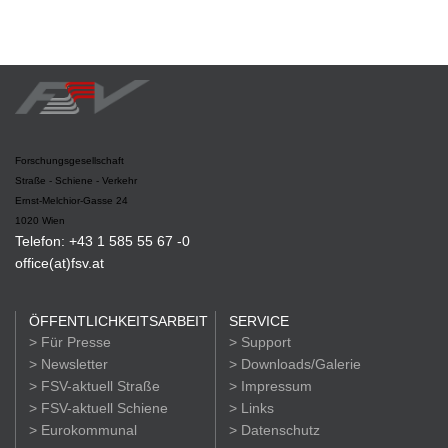
Forschungsgesellschaft
Straße - Schiene - Verkehr
Ernst-Melchior-Gasse 24
1020 Wien
Telefon: +43 1 585 55 67 -0
office(at)fsv.at
ÖFFENTLICHKEITSARBEIT
SERVICE
> Für Presse
> Support
> Newsletter
> Downloads/Galerie
> FSV-aktuell Straße
> Impressum
> FSV-aktuell Schiene
> Links
> Eurokommunal
> Datenschutz