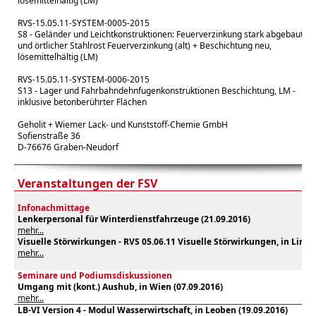
lösemittelhältig (LM)
RVS-15.05.11-SYSTEM-0005-2015
S8 - Geländer und Leichtkonstruktionen: Feuerverzinkung stark abgebaut
und örtlicher Stahlrost Feuerverzinkung (alt) + Beschichtung neu,
lösemittelhältig (LM)
RVS-15.05.11-SYSTEM-0006-2015
S13 - Lager und Fahrbahndehnfugenkonstruktionen Beschichtung, LM -
inklusive betonberührter Flächen
Geholit + Wiemer Lack- und Kunststoff-Chemie GmbH
Sofienstraße 36
D-76676 Graben-Neudorf
Veranstaltungen der FSV
Infonachmittage
Lenkerpersonal für Winterdienstfahrzeuge
(21
.09.2016)
mehr...
Visuelle Störwirkungen - RVS 05.06.11 Visuelle Störwirkungen, in Linz
(
mehr...
Seminare und Podiumsdiskussionen
Umgang mit (kont.) Aushub, in Wien (07.09.2016)
mehr...
LB-VI Version 4 - Modul Wasserwirtschaft, in Leoben (19.09.2016)