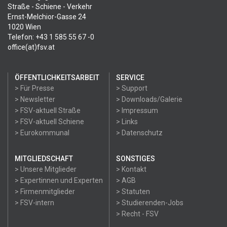
Straße - Schiene - Verkehr
Ernst-Melchior-Gasse 24
1020 Wien
Telefon: +43 1 585 55 67 -0
office(at)fsv.at
ÖFFENTLICHKEITSARBEIT
SERVICE
> Für Presse
> Support
> Newsletter
> Downloads/Galerie
> FSV-aktuell Straße
> Impressum
> FSV-aktuell Schiene
> Links
> Eurokommunal
> Datenschutz
MITGLIEDSCHAFT
SONSTIGES
> Unsere Mitglieder
> Kontakt
> Expertinnen und Experten
> AGB
> Firmenmitglieder
> Statuten
> FSV-intern
> Studierenden-Jobs
> Recht - FSV