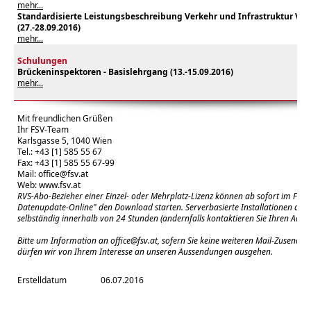
mehr...
Standardisierte Leistungsbeschreibung Verkehr und Infrastruktur Vers
(27.-28.09.2016)
mehr...
Schulungen
Brückeninspektoren - Basislehrgang (13.-15.09.2016)
mehr...
Mit freundlichen Grüßen
Ihr FSV-Team
Karlsgasse 5, 1040 Wien
Tel.: +43 [1] 585 55 67
Fax: +43 [1] 585 55 67-99
Mail:
office@fsv.at
Web:
www.fsv.at
RVS-Abo-Bezieher einer Einzel- oder Mehrplatz-Lizenz können ab sofort im FSV-
Datenupdate-Online" den Download starten. Serverbasierte Installationen aktual
selbständig innerhalb von 24 Stunden (andernfalls kontaktieren Sie Ihren Admin
Bitte um Information an
office@fsv.at
, sofern Sie keine weiteren Mail-Zusendu
dürfen wir von Ihrem Interesse an unseren Aussendungen ausgehen.
Erstelldatum
06.07.2016