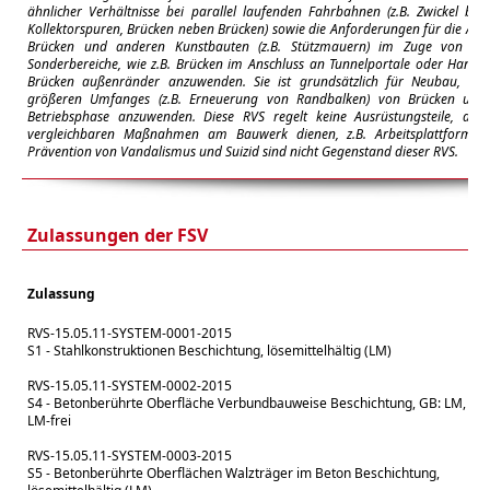
ähnlicher Verhältnisse bei parallel laufenden Fahrbahnen (z.B. Zwickel be
Kollektorspuren, Brücken neben Brücken) sowie die Anforderungen für die A
Brücken und anderen Kunstbauten (z.B. Stützmauern) im Zuge von öffe
Sonderbereiche, wie z.B. Brücken im Anschluss an Tunnelportale oder Hangbr
Brücken außenränder anzuwenden.
Sie ist grundsätzlich für Neubau, Er
größeren Umfanges (z.B. Erneuerung von Randbalken) von Brücken und
Betriebsphase anzuwenden.
Diese RVS regelt keine Ausrüstungsteile, di
vergleichbaren Maßnahmen am Bauwerk dienen, z.B. Arbeitsplattformn
Prävention von Vandalismus und Suizid sind nicht Gegenstand dieser RVS.
Zulassungen der FSV
Zulassung
RVS-15.05.11-SYSTEM-0001-2015
S1 - Stahlkonstruktionen Beschichtung, lösemittelhältig (LM)
RVS-15.05.11-SYSTEM-0002-2015
S4 - Betonberührte Oberfläche Verbundbauweise Beschichtung, GB: LM, DB
LM-frei
RVS-15.05.11-SYSTEM-0003-2015
S5 - Betonberührte Oberflächen Walzträger im Beton Beschichtung,