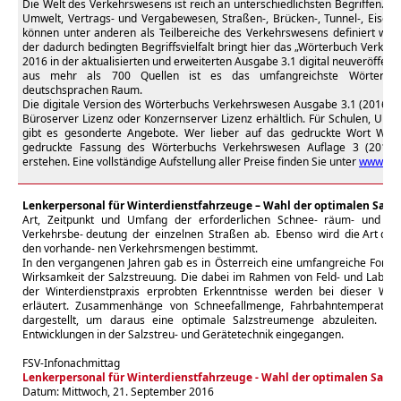
Die Welt des Verkehrswesens ist reich an unterschiedlichsten Begriffen. T
Umwelt, Vertrags- und Vergabewesen, Straßen-, Brücken-, Tunnel-, Eisen
können unter anderen als Teilbereiche des Verkehrswesens definiert werd
der dadurch bedingten Begriffsvielfalt bringt hier das „Wörterbuch Verkeh
2016 in der aktualisierten und erweiterten Ausgabe 3.1 digital neuveröffentl
aus mehr als 700 Quellen ist es das umfangreichste Wörterbu
deutschsprachen Raum.
Die digitale Version des Wörterbuchs Verkehrswesen Ausgabe 3.1 (2016) ist 
Büroserver Lizenz oder Konzernserver Lizenz erhältlich. Für Schulen, Uni
gibt es gesonderte Angebote. Wer lieber auf das gedruckte Wort Wert
gedruckte Fassung des Wörterbuchs Verkehrswesen Auflage 3 (2013
erstehen. Eine vollständige Aufstellung aller Preise finden Sie unter
www.fsv
Lenkerpersonal für Winterdienstfahrzeuge – Wahl der optimalen Sal
Art, Zeitpunkt und Umfang der erforderlichen Schnee- räum- und St
Verkehrsbe- deutung der einzelnen Straßen ab. Ebenso wird die Art des 
den vorhande- nen Verkehrsmengen bestimmt.
In den vergangenen Jahren gab es in Österreich eine umfangreiche Forschu
Wirksamkeit der Salzstreuung. Die dabei im Rahmen von Feld- und Labo
der Winterdienstpraxis erprobten Erkenntnisse werden bei dieser Wint
erläutert. Zusammenhänge von Schneefallmenge, Fahrbahntemperatu
dargestellt, um daraus eine optimale Salzstreumenge abzuleiten. E
Entwicklungen in der Salzstreu- und Gerätetechnik eingegangen.
FSV-Infonachmittag
Lenkerpersonal für Winterdienstfahrzeuge - Wahl der optimalen Salz
Datum: Mittwoch, 21. September 2016