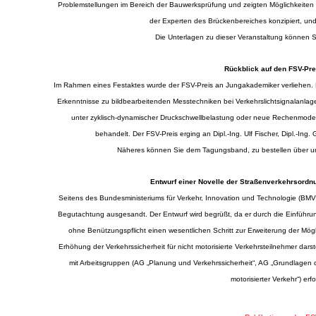
Problemstellungen im Bereich der Bauwerksprüfung und zeigten Möglichkeiten 
der Experten des Brückenbereiches konzipiert, und
Die Unterlagen zu dieser Veranstaltung können S
Rückblick auf den FSV-Pre
Im Rahmen eines Festaktes wurde der FSV-Preis an Jungakademiker verliehen. D
Erkenntnisse zu bildbearbeitenden Messtechniken bei Verkehrslichtsignalanla
unter zyklisch-dynamischer Druckschwellbelastung oder neue Rechenmo
behandelt. Der FSV-Preis erging an Dipl.-Ing. Ulf Fischer, Dipl.-Ing. 
Näheres können Sie dem Tagungsband, zu bestellen über
Entwurf einer Novelle der Straßenverkehrsordn
Seitens des Bundesministeriums für Verkehr, Innovation und Technologie (BMV
Begutachtung ausgesandt. Der Entwurf wird begrüßt, da er durch die Einfü
ohne Benützungspflicht einen wesentlichen Schritt zur Erweiterung der Mög
Erhöhung der Verkehrssicherheit für nicht motorisierte Verkehrsteilnehmer dars
mit Arbeitsgruppen (AG „Planung und Verkehrssicherheit“, AG „Grundlagen 
motorisierter Verkehr“) erf