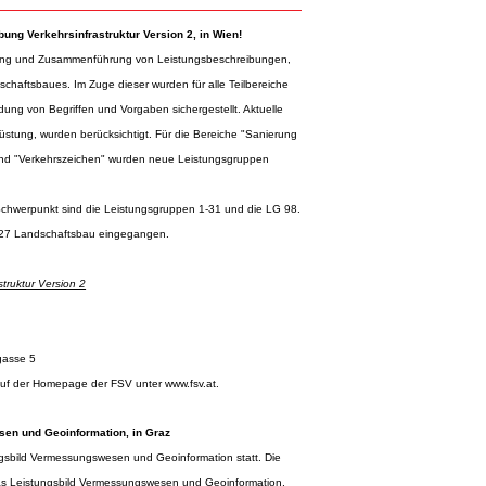
ung Verkehrsinfrastruktur Version 2, in Wien!
eitung und Zusammenführung von Leistungsbeschreibungen,
aftsbaues. Im Zuge dieser wurden für alle Teilbereiche
ung von Begriffen und Vorgaben sichergestellt. Aktuelle
üstung, wurden berücksichtigt. Für die Bereiche "Sanierung
" und "Verkehrszeichen" wurden neue Leistungsgruppen
chwerpunkt sind die Leistungsgruppen 1-31 und die LG 98.
G 27 Landschaftsbau eingegangen.
truktur Version 2
gasse 5
 auf der Homepage der FSV unter
www.fsv.at
.
en und Geoinformation, in Graz
ngsbild Vermessungswesen und Geoinformation statt. Die
das Leistungsbild Vermessungswesen und Geoinformation,