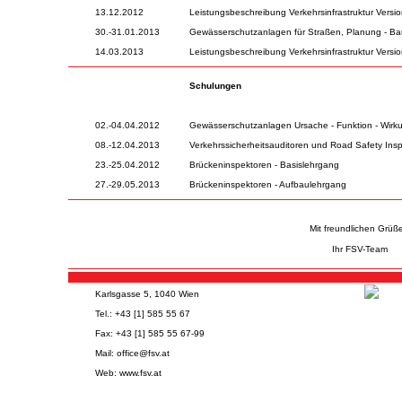
13.12.2012
Leistungsbeschreibung Verkehrsinfrastruktur Versio
30.-31.01.2013
Gewässerschutzanlagen für Straßen, Planung - Bau 
14.03.2013
Leistungsbeschreibung Verkehrsinfrastruktur Version
Schulungen
02.-04.04.2012
Gewässerschutzanlagen Ursache - Funktion - Wirk
08.-12.04.2013
Verkehrssicherheitsauditoren und Road Safety Ins
23.-25.04.2012
Brückeninspektoren - Basislehrgang
27.-29.05.2013
Brückeninspektoren - Aufbaulehrgang
Mit freundlichen Grüß
Ihr FSV-Team
Karlsgasse 5, 1040 Wien
Tel.: +43 [1] 585 55 67
Fax: +43 [1] 585 55 67-99
Mail:
office@fsv.at
Web:
www.fsv.at