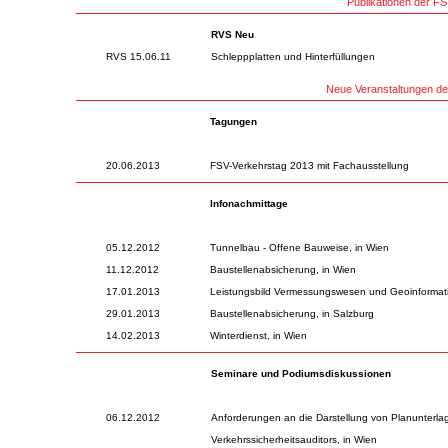
Publikationen der F
RVS Neu
RVS 15.06.11
Schleppplatten und Hinterfüllungen
Neue Veranstaltungen d
Tagungen
20.06.2013
FSV-Verkehrstag 2013 mit Fachausstellung
Infonachmittage
05.12.2012
Tunnelbau - Offene Bauweise, in Wien
11.12.2012
Baustellenabsicherung, in Wien
17.01.2013
Leistungsbild Vermessungswesen und Geoinformati
29.01.2013
Baustellenabsicherung, in Salzburg
14.02.2013
Winterdienst, in Wien
Seminare und Podiumsdiskussionen
06.12.2012
Anforderungen an die Darstellung von Planunterla
Verkehrssicherheitsauditors, in Wien