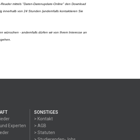
V-Reader mittels "Daten-Datenupdate-Online" den Download
ndig innerhalb von 24 Stunden (andernfalls kontaktieren Sie
en wünschen - andernfalls dürfen wir von Ihrem Interesse an
sgehen.
AFT
SONSTIGES
ieder
> Kontakt
 und Experten
> AGB
ieder
> Statuten
> Studierenden-Jobs