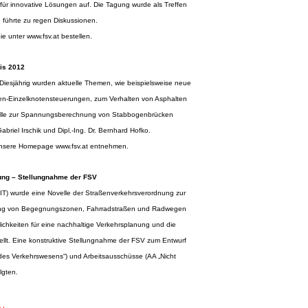
für innovative Lösungen auf. Die Tagung wurde als Treffen
 führte zu regen Diskussionen.
ie unter
www.fsv.at
bestellen.
is 2012
iesjährig wurden aktuelle Themen, wie beispielsweise neue
gen-Einzelknotensteuerungen, zum Verhalten von Asphalten
delle zur Spannungsberechnung von Stabbogenbrücken
Gabriel Irschik und Dipl.-Ing. Dr. Bernhard Hofko.
 unsere Homepage
www.fsv.at
entnehmen.
ung – Stellungnahme der FSV
IT) wurde eine Novelle der Straßenverkehrsverordnung zur
hrung von Begegnungszonen, Fahrradstraßen und Radwegen
lichkeiten für eine nachhaltige Verkehrsplanung und die
tellt. Eine konstruktive Stellungnahme der FSV zum Entwurf
des Verkehrswesens“) und Arbeitsausschüsse (AA „Nicht
olgten.