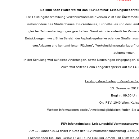
Es sind noch Plätze frei für das FSV-Seminar: Leistungsbeschreib
Die Leistungsbeschreibung Verkehrsinfrastruktur Version 2 ist eine Überarb
insbesondere des Straßenbaues, Brückenbaues, Tunnelbaues und des Landsch
gleiche Rahmenbedingungen geschaffen. Somit wird die einheitliche Verwend
Entwicklungen, wie z.B. im Bereich der Asphaltregelwerke oder der Straßenausr
von Altlasten und kontaminierten Flächen", "Verkehrslichtsignalanlagen
aufgenommen.
In der Schulung wird auf diese Änderungen, sowie Neuerungen eingegangen. S
Auch wird seitens Herrn Langeder speziell auf die L
Leistungsbeschreibung Verkehrsinfras
13. Dezember 2012
Beginn: 09:00 Uhr
Ort: FSV, 1040 Wien, Karls
Weitere Informationen sowie Anmeldemöglichkeiten finden Sie
FSV-Infonachmittag: Leistungsbild Vermessungswes
Am 17. Jänner 2013 findet in Graz der FSV-Informationsnachmittag „Leistu
Fachexperten Dipl.-Ing. Gerald EGGER und Dipl.-Ing. Arnold EDER stellen 