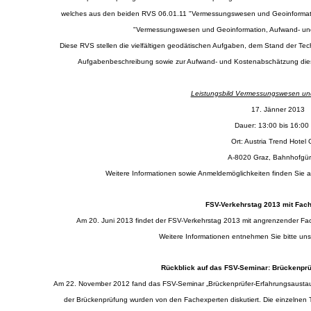
welches aus den beiden RVS 06.01.11 "Vermessungswesen und Geoinformati
"Vermessungswesen und Geoinformation, Aufwand- und
Diese RVS stellen die vielfältigen geodätischen Aufgaben, dem Stand der Techn
Aufgabenbeschreibung sowie zur Aufwand- und Kostenabschätzung die
Leistungsbild Vermessungswesen un
17. Jänner 2013
Dauer: 13:00 bis 16:00
Ort: Austria Trend Hotel 
A-8020 Graz, Bahnhofgür
Weitere Informationen sowie Anmeldemöglichkeiten finden Sie
FSV-Verkehrstag 2013 mit Fach
Am 20. Juni 2013 findet der FSV-Verkehrstag 2013 mit angrenzender Fac
Weitere Informationen entnehmen Sie bitte u
Rückblick auf das FSV-Seminar: Brückenpr
Am 22. November 2012 fand das FSV-Seminar „Brückenprüfer-Erfahrungsaustausc
der Brückenprüfung wurden von den Fachexperten diskutiert. Die einzelnen 