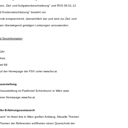
on, Ziel- und Aufgabenbeschreibung" und RVS 06.01.12
 Kostenabschätzung" besteht vor.
ik entsprechend, übersichtlich dar und sind zur Ziel- und
ser überwiegend geistigen Leistungen anzuwenden.
d Geoinformation
 Uhr
Graz,
tel 89
 auf der Homepage der FSV unter
www.fsv.at
.
ausstellung
hausstellung im Parkhotel Schönbrunn in Wien statt.
nserer Homepage
www.fsv.at
.
üfer-Erfahrungsaustausch
h“ im Hotel Ibis in Wien großen Anklang. Aktuelle Themen
Themen der Referenten eröffneten einen Querschnitt der