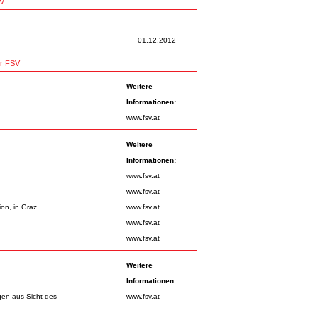
SV
01.12.2012
er FSV
Weitere
Informationen:
www.fsv.at
Weitere
Informationen:
www.fsv.at
www.fsv.at
on, in Graz
www.fsv.at
www.fsv.at
www.fsv.at
Weitere
Informationen:
gen aus Sicht des
www.fsv.at