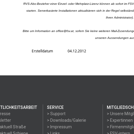
RVS-Abo-Bezieher einer Einzel- oder Mehrplatz-Lizenz können ab sofort im FS
starten. Serverbasierte Installationen aktualisieren sich in der Regel selbstä
Ihren Administrator).
Bitte um Information an
office@fsv.at
, sofern Sie keine weiteren Mail-Zusendung
unseren Aussendungen au
Erstelldatum
04.12.2012
TLICHKEITSARBEIT
SERVICE
MITGLIEDSCH
Presse
> Support
> Unsere Mitgl
letter
> Downloads/Galerie
> Expertinnen
aktuell Straße
> Impressum
> Firmenmitgl
aktuell Schiene
> Links
> FSV-intern