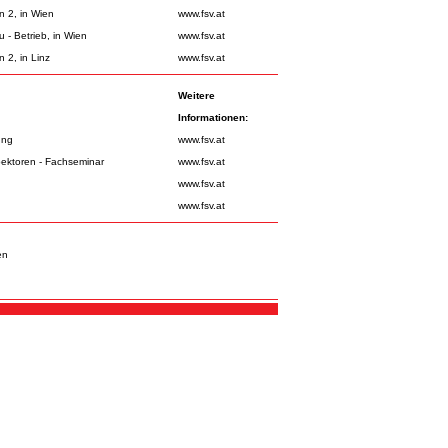
n 2, in Wien
www.fsv.at
- Betrieb, in Wien
www.fsv.at
 2, in Linz
www.fsv.at
Weitere
Informationen:
ung
www.fsv.at
pektoren - Fachseminar
www.fsv.at
www.fsv.at
www.fsv.at
en