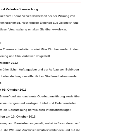
 und Verkehrsüberwachung
 Heuer zum Thema Verkehrssicherheit bei der Planung von
kehrssicherheit. Hochrangige Experten aus Österreich und
dieser Veranstaltung erhalten Sie über
www.fsv.at
.
n
Themen aufarbeitet, startet Mitte Oktober wieder. In den
erung und Straßenbetrieb vorgestellt.
Oktober 2013
en öffentlichen Auftraggeber und der Aufbau von Behörden
 Schadenshaftung des öffentlichen Straßenerhalters werden
t.
m 09. Oktober 2013
, Entwurf und standardisierte Oberbauausführung sowie über
hnkreuzungen und –anlagen, Unfall und Gefahrenstellen
h die Beschreibung der visuellen Informationsträger.
llen am 10. Oktober 2013
herung von Baustellen vorgestellt, wobei im Besonderen auf
g, die Wild- und Amphibienschutzeinrichtungen und auf die