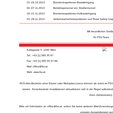
22.-24.10.2013
Brückeninspektoren-Basislehrgang
04.-07.11.2013
Betriebspersonal von Straßentunnel
19.-21.11.2013
Brückeninspektoren-Aufbaulehrgang
25.-29.11.2013
Verkehrssicherheitsauditoren und Road Safety Ins
Mit freundlichen Grüß
Ihr FSV-Team
Karlsgasse 5, 1040 Wien
Tel.: +43 [1] 585 55 67
Fax: +43 [1] 585 55 67-99
Mail:
office@fsv.at
Web:
www.fsv.at
RVS-Abo-Bezieher einer Einzel- oder Mehrplatz-Lizenz können ab sofort im FS
starten. Serverbasierte Installationen aktualisieren sich in der Regel selbstä
Ihren Administrator).
Bitte um Information an
office@fsv.at
, sofern Sie keine weiteren Mail-Zusendung
unseren Aussendungen au