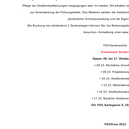
Pflege der Straßenbepflanzungen eingegangen wird. Im zweiten Teil erhalten s
zur Verantwortung der Führungskräfte. Des Weiteren werden die Gefahre
persönlicher Schutzausrüstung und die Eige
Bei Buchung von mindestens 2 Seminartagen können Sie, bei Bekanntgabe, 
besuchen. Anmeldung unter
www.f
FSV-Seminarreihe
Kommunale Straße
Datum: 08. bis 17. Oktob
• 08.10. Rechtliche Grun
• 09.10. Projektierun
• 10.10. Straßenbetri
• 15.10. Winterdiens
• 16.10. Straßenbautec
• 17.10. Bauliche Straßene
Ort: FSV, Karlsgasse 5, 1
FSV-Preis 2013