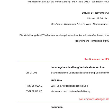
Wir möchten Sie auf die Veranstaltung "FSV-Preis 2013 - Wir finden n
Datum: 14. November 
Uhrzeit: 11:00 Uhr
Ort: Arcotel Wimberger, A-1070 Wien, Neubaugürtel
Die Verleihung des FSV-Preises an Jungakademiker, kann kostenfrei besucht w
über unsere Homepage auf
w
Publikationen der F
Leistungsbeschreibung Verkehrsinfrastruktur
LB-VI 003
Standardisierte Leistungsbeschreibung Verkehrsinfr
RVS Neu
RVS 06.02.41
Ziel- und Aufgabenbeschreibung
RVS 06.02.42
Aufwand- und Kostenabschätzung
Neue Veranstaltungen d
Tagungen