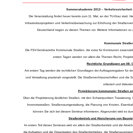
Sommerakademie 2013 – Verkehrssicherheit
Die Veranstaltung findet heuer bereits zum 11. Mal, an der TU-Graz statt.
Infrastrukturprojekten und Verkehrsüberwachung zur Erhöhung der Straßenver
Deutschland tragen zu diesen Themen vor. Weitere Informationen zu 
Kommunale Straße
Die FSV-Seminarreihe Kommunale Straßen, die extra für Kommunen essenzielle 
ersten Tagen werden vor allem die Themen Recht, Projekti
Rechtliche Grundlagen am 08. 
Am ersten Tag werden die rechtlichen Grundlagen der Auftragsvergaben für d
und Verwaltung praxisnah vorgestellt. Die Straßenrechtsvorschriften und die
erläutert und diskutier
Projektierung kommunaler Straßen a
Über die Projektierung ländlicher Straßen, mit den Schwerpunkten Trassierung
Innerortsstraßen, Straßenraumgestaltung, die Planung von Knoten, Eisenba
können Sie sich bei diesem Seminar informieren. Abgerundet wird es durc
Straßenbetrieb und Absicherung von Bauste
Im ersten Teil dieses Seminars wird vor allem der Straßenbetrieb und die Absic
die Aufgaben und die Organisation des Straßenbetriebes, die Straßenausrüstun