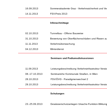
16.09.2013
Sommerakademie Graz - Verkehrssicherheit und V
14.11.2013
FSV-Preis 2013
Infonachmittage
02.10.2013
Tunnelbau - Offene Bauweise
31.10.2013
Bewertung von Oberflächenschäden und Rissen au
11.11.2013
Verkehrsüberwachung
04.12.2013
Winterdienst
Seminare und Podiumsdiskussionen
11.09.2013
Leistungsbeschreibung Verkehrsinfrastruktur Versio
08.-17.10.2013
Seminarrehe Kommunale Straßen, in Wien
28.10.2013
FSV/ÖVG - Paradigmenwechsel 2
29.10.2013
Leistungsbeschreibung Verkehrsinfrastruktur Version
Schulungen
23.-25.09.2013
Gewässerschutzanlagen Ursache-Funktion-Wirkung,