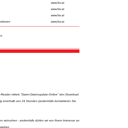
www.fsv.at
www.fsv.at
www.fsv.at
pektoren
www.fsv.at
en
V-Reader mittels "Daten-Datenupdate-Online" den Download
ndig innerhalb von 24 Stunden (andernfalls kontaktieren Sie
en wünschen - andernfalls dürfen wir von Ihrem Interesse an
sgehen.