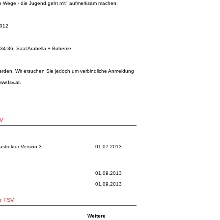
eue Wege - die Jugend geht mit" aufmerksam machen:
2012
 34-36, Saal Arabella + Boheme
erden. Wir ersuchen Sie jedoch um verbindliche Anmeldung
ww.fsv.at
.
SV
astruktur Version 3
01.07.2013
01.09.2013
01.09.2013
er FSV
Weitere