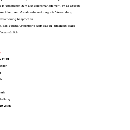
ie Informationen zum Sicherheitsmanagement, im Speziellen
nermittlung und Gefahrenbeseitigung, die Verwendung
nabsicherung besprochen.
das Seminar „Rechtliche Grundlagen“ zusätzlich gratis
sv.at
möglich.
n
er 2013
dlagen
g
eb
t
hnik
rhaltung
040 Wien