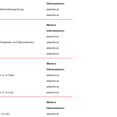
Informationen:
erkehrsüberwachung
www.fsv.at
www.fsv.at
Weitere
Informationen:
www.fsv.at
f Asphalt- und Betondecken
www.fsv.at
www.fsv.at
www.fsv.at
Weitere
Informationen:
n 3, in Graz
www.fsv.at
www.fsv.at
www.fsv.at
 3, in Linz
www.fsv.at
Weitere
Informationen:
 in Linz
www.fsv.at