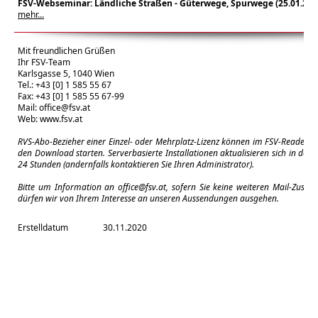
FSV-Webseminar: Ländliche Straßen - Güterwege, Spurwege (25
.01.202
mehr...
Mit freundlichen Grüßen
Ihr FSV-Team
Karlsgasse 5, 1040 Wien
Tel.: +43 [0] 1 585 55 67
Fax: +43 [0] 1 585 55 67-99
Mail:
office@fsv.at
Web:
www.fsv.at
RVS-Abo-Bezieher einer Einzel- oder Mehrplatz-Lizenz können im FSV-Reader m
den Download starten. Serverbasierte Installationen aktualisieren sich in der 
24 Stunden (andernfalls kontaktieren Sie Ihren Administrator).
Bitte um Information an
office@fsv.at
, sofern Sie keine weiteren Mail-Zuse
dürfen wir von Ihrem Interesse an unseren Aussendungen ausgehen.
Erstelldatum
30.11.2020