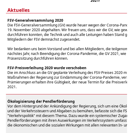
2021!
Aktuelles
FSV-Generalversammlung 2020
Die FSV-Generalversammlung (GV) wurde heuer wegen der Corona-Pandem
19. November 2020 abgehalten. Wir freuen uns, dass wir die GV, wie gewohn
durchführen konnten, die Technik und auch alle Leitungen haben Stand gehal
Mitgliedern der FSV demnächst zugesendet.
Wir bedanken uns beim Vorstand und bei allen Mitgliedern, die teilgenomme
nächstes Jahr, nach Beendigung der Corona-Pandemie, die GV 2021, wie in al
Präsenzsitzung durchführen können.
FSV-Preisverleihung 2020 wurde verschoben
Die im Anschluss an die GV geplante Verleihung des FSV-Preises 2020 musst
Maßnahmen der Regierung zur Eindämmung der Corona-Pandemie, versch
Prämierungen erhalten ihre Gültigkeit, der neue Termin für die Preisverlei
2021.
Ökologisierung der Pendlerförderung
Vor dem Hintergrund der Ankündigung der Regierung, sich um eine Ökologi
und der Verkehrssteuern und Abgaben zu bemühen, befasste sich die FSV i
"Verkehrspolitik" mit diesem Thema. Dazu wurde ein systemischer Zugang g
Pendlerförderungen mit ihren Auswirkungen im Verkehrssystem umfasste. D
die ökonomischen und die sozialen Wirkungen mit allen relevanten In- und O