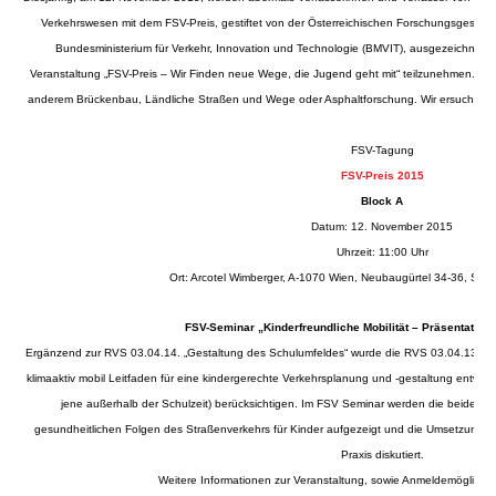
Verkehrswesen mit dem FSV-Preis, gestiftet von der Österreichischen Forschungsgesell
Bundesministerium für Verkehr, Innovation und Technologie (BMVIT), ausgezeichnet. G
Veranstaltung „FSV-Preis – Wir Finden neue Wege, die Jugend geht mit“ teilzunehmen. The
anderem Brückenbau, Ländliche Straßen und Wege oder Asphaltforschung. Wir ersuchen 
FSV-Tagung
FSV-Preis 2015
Block A
Datum: 12. November 2015
Uhrzeit: 11:00 Uhr
Ort: Arcotel Wimberger, A-1070 Wien, Neubaugürtel 34-36, Saa
FSV-Seminar „Kinderfreundliche Mobilität – Präsentation
Ergänzend zur RVS 03.04.14. „Gestaltung des Schulumfeldes“ wurde die RVS 03.04.13. „Kin
klimaaktiv mobil Leitfaden für eine kindergerechte Verkehrsplanung und -gestaltung entwicke
jene außerhalb der Schulzeit) berücksichtigen. Im FSV Seminar werden die beide Richt
gesundheitlichen Folgen des Straßenverkehrs für Kinder aufgezeigt und die Umsetzung ei
Praxis diskutiert.
Weitere Informationen zur Veranstaltung, sowie Anmeldemöglichke