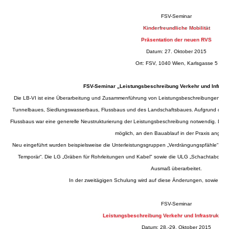
FSV-Seminar
Kinderfreundliche Mobilität
Präsentation der neuen RVS
Datum: 27. Oktober 2015
Ort: FSV, 1040 Wien, Karlsgasse 5
FSV-Seminar „Leistungsbeschreibung Verkehr und Infrastr
Die LB-VI ist eine Überarbeitung und Zusammenführung von Leistungsbeschreibungen, i
Tunnelbaues, Siedlungswasserbaus, Flussbaus und des Landschaftsbaues. Aufgrund der 
Flussbaus war eine generelle Neustrukturierung der Leistungsbeschreibung notwendig. Di
möglich, an den Bauablauf in der Praxis angepa
Neu eingeführt wurden beispielsweise die Unterleistungsgruppen „Verdrängungspfähle“, „S
Temporär“. Die LG „Gräben für Rohrleitungen und Kabel" sowie die ULG „Schachtabdecku
Ausmaß überarbeitet.
In der zweitägigen Schulung wird auf diese Änderungen, sowie N
FSV-Seminar
Leistungsbeschreibung Verkehr und Infrastruktur 
Datum: 28.-29. Oktober 2015