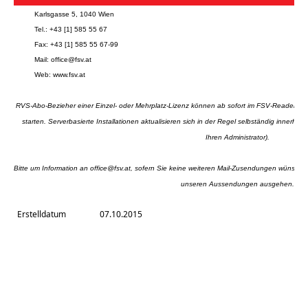
Karlsgasse 5, 1040 Wien
Tel.: +43 [1] 585 55 67
Fax: +43 [1] 585 55 67-99
Mail:
office@fsv.at
Web:
www.fsv.at
RVS-Abo-Bezieher einer Einzel- oder Mehrplatz-Lizenz können ab sofort im FSV-Reader mi
starten. Serverbasierte Installationen aktualisieren sich in der Regel selbständig innerhal
Ihren Administrator).
Bitte um Information an
office@fsv.at
, sofern Sie keine weiteren Mail-Zusendungen wünschen 
unseren Aussendungen ausgehen.
Erstelldatum
07.10.2015