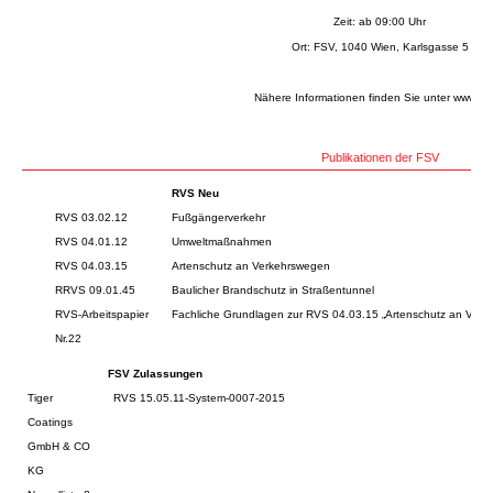
Zeit: ab 09:00 Uhr
Ort: FSV, 1040 Wien, Karlsgasse 5
Nähere Informationen finden Sie unter
www.fsv
Publikationen der FSV
RVS Neu
RVS 03.02.12
Fußgängerverkehr
RVS 04.01.12
Umweltmaßnahmen
RVS 04.03.15
Artenschutz an Verkehrswegen
RRVS 09.01.45
Baulicher Brandschutz in Straßentunnel
RVS-Arbeitspapier
Fachliche Grundlagen zur RVS 04.03.15 „Artenschutz an Verk
Nr.22
FSV Zulassungen
Tiger
RVS 15.05.11-System-0007-2015
Coatings
GmbH & CO
KG