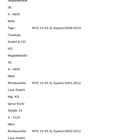
Negrellistraße
36
A - 4600
Wels
Tiger
RVS 15.05.11-System-0008-2015
Coatings
GmbH & CO
KG
Negrellistraße
36
A - 4600
Wels
Rembrandtin
RVS 15.05.11-System-0001-2012
Lack GmbH
Nfg. KG
Ignaz-Köck-
Straße 15
A - 1210
Wien
Rembrandtin
RVS 15.05.11-System-0002-2012
Lack GmbH