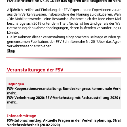
FSV-Schriftenreihe Nr. 20 „Über das Agieren und Reagieren im Verkeh
Alljährlich treffen auf Einladung der FSV Experten und Expertinnen zusam
aus dem Verkehrswesen, insbesondere der Planung zu diskutieren. Währen
„Die Mobilitätswende – eine Bestandsaufnahme“ sich der Idee einer Mobili
beschäftige sich 2019 unter dem Titel „Nichts ist beständiger als der Wandel“
Betrachtung den Rahmenbedingungen, deren laufenden Veränderung und w
könnte.
Die im Rahmen dieser Veranstaltung eingebrachten Beiträge wurden gesamm
gemeinsamen Publikation, der FSV-Schriftenreihe Nr. 20 "Über das Agieren
Verkehrswesen" erschienen.
Shop
Veranstaltungen der FSV
Tagungen
FSV-Kooperationsveranstaltung: Bundeskongress kommunale Verkehrss
mehr...
FSV-Verkehrstag 2020: FSV-Verkehrstag mit Fachausstellung 2020 (18.0
mehr...
Infonachmittage
FSV-Infonachmittag: Aktuelle Fragen in der Verkehrsplanung, Straße
Verkehrssicherheit (20.02.2020)