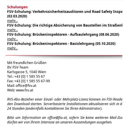
Schulungen
FSV-Schulung: Verkehrssicherheitsauditoren und Road Safety Inspekt
(02.03.2020)
mehr...
FSV-Schulung:
Die richtige Absicherung von Baustellen im Straßenber
mehr...
FSV-Schulung: Brückeninspektoren - Aufbaulehrgang (08.06.2020)
mehr...
FSV-Schulung: Brückeninspektoren - Basislehrgang (05.10.2020)
mehr...
Mit freundlichen Grüßen
Ihr FSV-Team
Karlsgasse 5, 1040 Wien
Tel.: +43 [0] 1 585 55 67
Fax: +43 [0] 1 585 55 67-99
Mail:
office@fsv.at
Web:
www.fsv.at
RVS-Abo-Bezieher einer Einzel- oder Mehrplatz-Lizenz können im FSV-Reader m
den Download starten. Serverbasierte Installationen aktualisieren sich in der 
24 Stunden (andernfalls kontaktieren Sie Ihren Administrator).
Bitte um Information an
office@fsv.at
, sofern Sie keine weiteren Mail-Zuse
dürfen wir von Ihrem Interesse an unseren Aussendungen ausgehen.