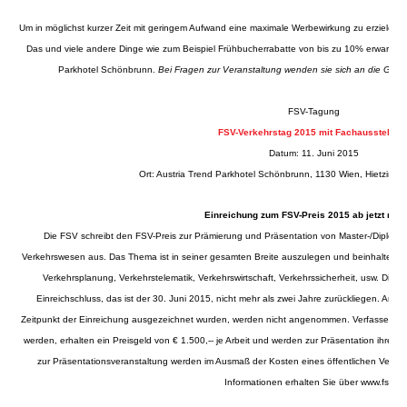
Um in möglichst kurzer Zeit mit geringem Aufwand eine maximale Werbewirkung zu erzielen 
Das und viele andere Dinge wie zum Beispiel Frühbucherrabatte von bis zu 10% erwarten 
Parkhotel Schönbrunn.
Bei Fragen zur Veranstaltung wenden sie sich an die Gesc
FSV-Tagung
FSV-Verkehrstag 2015 mit Fachausstellun
Datum: 11. Juni 2015
Ort: Austria Trend Parkhotel Schönbrunn, 1130 Wien, Hietzinge
Einreichung zum FSV-Preis 2015 ab jetzt mög
Die FSV schreibt den FSV-Preis zur Prämierung und Präsentation von Master-/Diploma
Verkehrswesen aus. Das Thema ist in seiner gesamten Breite auszulegen und beinhaltet St
Verkehrsplanung, Verkehrstelematik, Verkehrswirtschaft, Verkehrssicherheit, usw. Die 
Einreichschluss, das ist der 30. Juni 2015, nicht mehr als zwei Jahre zurückliegen. Arbe
Zeitpunkt der Einreichung ausgezeichnet wurden, werden nicht angenommen. Verfasser der 
werden, erhalten ein Preisgeld von € 1.500,-- je Arbeit und werden zur Präsentation ihrer
zur Präsentationsveranstaltung werden im Ausmaß der Kosten eines öffentlichen Verkehr
Informationen erhalten Sie über
www.fsv.at