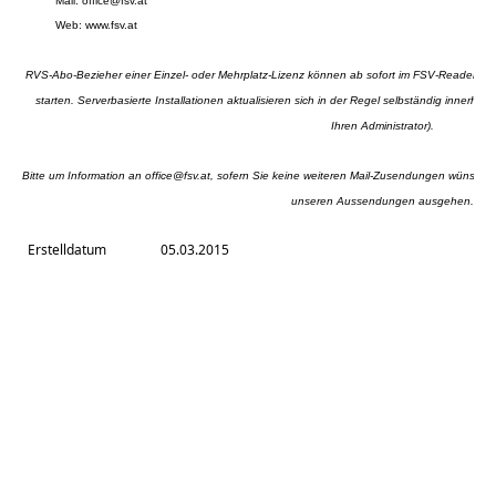
Mail:
office@fsv.at
Web:
www.fsv.at
RVS-Abo-Bezieher einer Einzel- oder Mehrplatz-Lizenz können ab sofort im FSV-Reader mi
starten. Serverbasierte Installationen aktualisieren sich in der Regel selbständig innerhal
Ihren Administrator).
Bitte um Information an
office@fsv.at
, sofern Sie keine weiteren Mail-Zusendungen wünschen 
unseren Aussendungen ausgehen.
Erstelldatum
05.03.2015