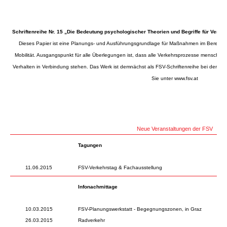
Schriftenreihe Nr. 15 „Die Bedeutung psychologischer Theorien und Begriffe für Verkeh
Dieses Papier ist eine Planungs- und Ausführungsgrundlage für Maßnahmen im Bereich d
Mobilität. Ausgangspunkt für alle Überlegungen ist, dass alle Verkehrsprozesse menschlic
Verhalten in Verbindung stehen. Das Werk ist demnächst als FSV-Schriftenreihe bei der FS
Sie unter
www.fsv.at
Neue Veranstaltungen der FSV
Tagungen
11.06.2015
FSV-Verkehrstag & Fachausstellung
Infonachmittage
10.03.2015
FSV-Planungswerkstatt - Begegnungszonen, in Graz
26.03.2015
Radverkehr