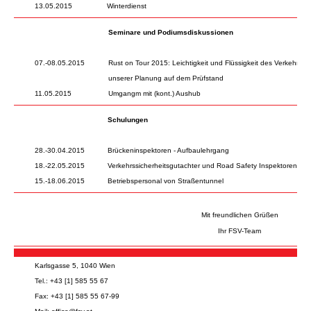
13.05.2015
Winterdienst
Seminare und Podiumsdiskussionen
07.-08.05.2015
Rust on Tour 2015: Leichtigkeit und Flüssigkeit des Verkehrs 2.
unserer Planung auf dem Prüfstand
11.05.2015
Umgangm mit (kont.) Aushub
Schulungen
28.-30.04.2015
Brückeninspektoren - Aufbaulehrgang
18.-22.05.2015
Verkehrssicherheitsgutachter und Road Safety Inspektoren - F
15.-18.06.2015
Betriebspersonal von Straßentunnel
Mit freundlichen Grüßen
Ihr FSV-Team
Karlsgasse 5, 1040 Wien
Tel.: +43 [1] 585 55 67
Fax: +43 [1] 585 55 67-99