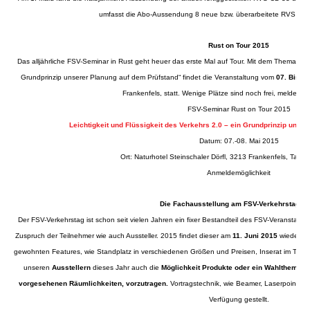
umfasst die Abo-Aussendung 8 neue bzw. überarbeitete RVS un
Rust on Tour 2015
Das alljährliche FSV-Seminar in Rust geht heuer das erste Mal auf Tour. Mit dem Thema „Leic
Grundprinzip unserer Planung auf dem Prüfstand“ findet die Veranstaltung vom
07. Bis 0
Frankenfels, statt. Wenige Plätze sind noch frei, melden Sie
FSV-Seminar Rust on Tour 2015
Leichtigkeit und Flüssigkeit des Verkehrs 2.0 – ein Grundprinzip unse
Datum: 07.-08. Mai 2015
Ort: Naturhotel Steinschaler Dörfl, 3213 Frankenfels, Tasch
Anmeldemöglichkeit
Die Fachausstellung am FSV-Verkehrstag 2
Der FSV-Verkehrstag ist schon seit vielen Jahren ein fixer Bestandteil des FSV-Veranstaltun
Zuspruch der Teilnehmer wie auch Aussteller. 2015 findet dieser am
11. Juni 2015
wieder i
gewohnten Features, wie Standplatz in verschiedenen Größen und Preisen, Inserat im Tagun
unseren
Ausstellern
dieses Jahr auch die
Möglichkeit Produkte oder ein Wahlthema in 
vorgesehenen Räumlichkeiten, vorzutragen.
Vortragstechnik, wie Beamer, Laserpointer 
Verfügung gestellt.