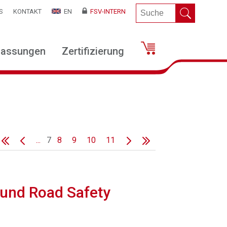
S
KONTAKT
EN
FSV-INTERN
lassungen
Zertifizierung
...
7
8
9
10
11
 und Road Safety