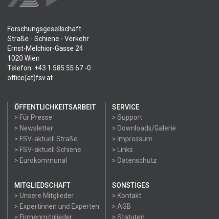
Forschungsgesellschaft
Straße - Schiene - Verkehr
Ernst-Melchior-Gasse 24
1020 Wien
Telefon: +43 1 585 55 67 -0
office(at)fsv.at
ÖFFENTLICHKEITSARBEIT
SERVICE
> Für Presse
> Support
> Newsletter
> Downloads/Galerie
> FSV-aktuell Straße
> Impressum
> FSV-aktuell Schiene
> Links
> Eurokommunal
> Datenschutz
MITGLIEDSCHAFT
SONSTIGES
> Unsere Mitglieder
> Kontakt
> Expertinnen und Experten
> AGB
> Firmenmitglieder
> Statuten