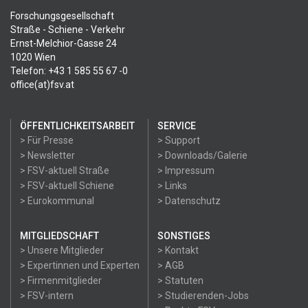
Forschungsgesellschaft
Straße - Schiene - Verkehr
Ernst-Melchior-Gasse 24
1020 Wien
Telefon: +43 1 585 55 67 -0
office(at)fsv.at
ÖFFENTLICHKEITSARBEIT
SERVICE
> Für Presse
> Support
> Newsletter
> Downloads/Galerie
> FSV-aktuell Straße
> Impressum
> FSV-aktuell Schiene
> Links
> Eurokommunal
> Datenschutz
MITGLIEDSCHAFT
SONSTIGES
> Unsere Mitglieder
> Kontakt
> Expertinnen und Experten
> AGB
> Firmenmitglieder
> Statuten
> FSV-intern
> Studierenden-Jobs