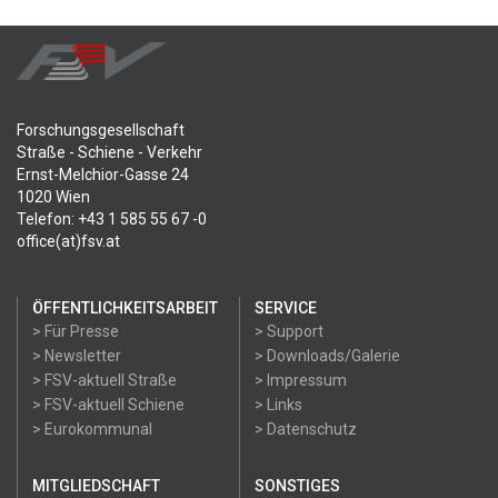
Forschungsgesellschaft
Straße - Schiene - Verkehr
Ernst-Melchior-Gasse 24
1020 Wien
Telefon: +43 1 585 55 67 -0
office(at)fsv.at
ÖFFENTLICHKEITSARBEIT
SERVICE
> Für Presse
> Support
> Newsletter
> Downloads/Galerie
> FSV-aktuell Straße
> Impressum
> FSV-aktuell Schiene
> Links
> Eurokommunal
> Datenschutz
MITGLIEDSCHAFT
SONSTIGES