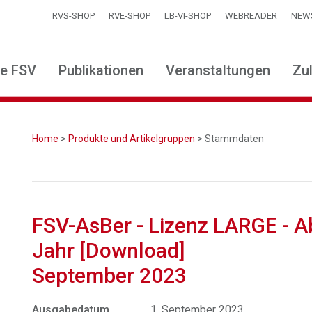
RVS-SHOP
RVE-SHOP
LB-VI-SHOP
WEBREADER
NEW
ie FSV
Publikationen
Veranstaltungen
Zu
Home
>
Produkte und Artikelgruppen
> Stammdaten
FSV-AsBer - Lizenz LARGE - 
Jahr [Download]
September 2023
Ausgabedatum
1. September 2023