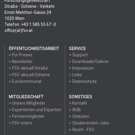
Forschungsgesellschaft
Straße - Schiene - Verkehr
Ernst-Melchior-Gasse 24
1020 Wien
Telefon: +43 1 585 55 67 -0
office(at)fsv.at
ÖFFENTLICHKEITSARBEIT
SERVICE
> Für Presse
> Support
> Newsletter
> Downloads/Galerie
> FSV-aktuell Straße
> Impressum
> FSV-aktuell Schiene
> Links
> Eurokommunal
> Datenschutz
MITGLIEDSCHAFT
SONSTIGES
> Unsere Mitglieder
> Kontakt
> Expertinnen und Experten
> AGB
> Firmenmitglieder
> Statuten
> FSV-intern
> Studierenden-Jobs
> Recht - FSV