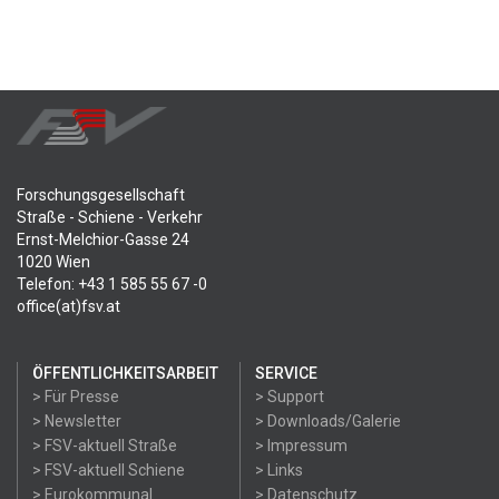
Forschungsgesellschaft
Straße - Schiene - Verkehr
Ernst-Melchior-Gasse 24
1020 Wien
Telefon: +43 1 585 55 67 -0
office(at)fsv.at
ÖFFENTLICHKEITSARBEIT
SERVICE
> Für Presse
> Support
> Newsletter
> Downloads/Galerie
> FSV-aktuell Straße
> Impressum
> FSV-aktuell Schiene
> Links
> Eurokommunal
> Datenschutz