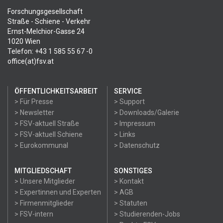
Forschungsgesellschaft
Straße - Schiene - Verkehr
Ernst-Melchior-Gasse 24
1020 Wien
Telefon: +43 1 585 55 67 -0
office(at)fsv.at
ÖFFENTLICHKEITSARBEIT
SERVICE
> Für Presse
> Support
> Newsletter
> Downloads/Galerie
> FSV-aktuell Straße
> Impressum
> FSV-aktuell Schiene
> Links
> Eurokommunal
> Datenschutz
MITGLIEDSCHAFT
SONSTIGES
> Unsere Mitglieder
> Kontakt
> Expertinnen und Experten
> AGB
> Firmenmitglieder
> Statuten
> FSV-intern
> Studierenden-Jobs