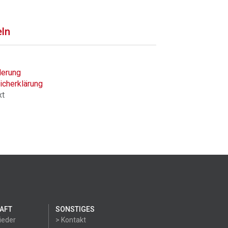
eln
derung
icherklärung
xt
AFT
SONSTIGES
ieder
> Kontakt