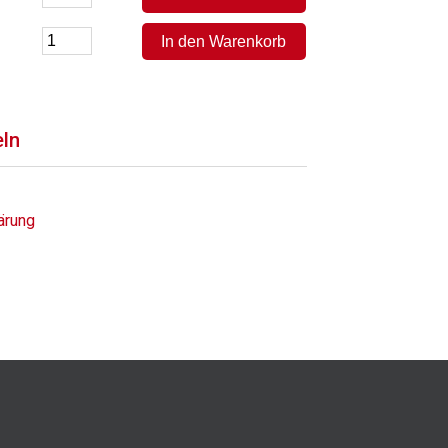
eln
ärung