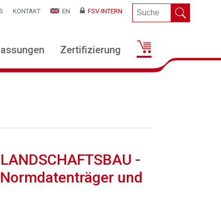
S
KONTAKT
EN
FSV-INTERN
lassungen
Zertifizierung
abe LANDSCHAFTSBAU -
 Normdatenträger und