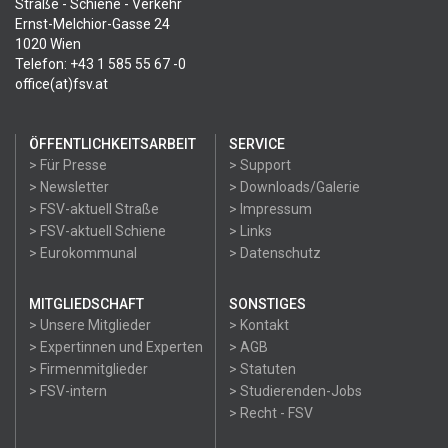
Straße - Schiene - Verkehr
Ernst-Melchior-Gasse 24
1020 Wien
Telefon: +43 1 585 55 67 -0
office(at)fsv.at
ÖFFENTLICHKEITSARBEIT
SERVICE
> Für Presse
> Support
> Newsletter
> Downloads/Galerie
> FSV-aktuell Straße
> Impressum
> FSV-aktuell Schiene
> Links
> Eurokommunal
> Datenschutz
MITGLIEDSCHAFT
SONSTIGES
> Unsere Mitglieder
> Kontakt
> Expertinnen und Experten
> AGB
> Firmenmitglieder
> Statuten
> FSV-intern
> Studierenden-Jobs
> Recht - FSV