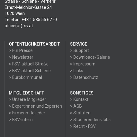
Straße - Schiene - Verkehr
Ernst-Melchior-Gasse 24
1020 Wien
Telefon: +43 1 585 55 67 -0
office(at)fsv.at
ÖFFENTLICHKEITSARBEIT
SERVICE
> Für Presse
> Support
> Newsletter
> Downloads/Galerie
> FSV-aktuell Straße
> Impressum
> FSV-aktuell Schiene
> Links
> Eurokommunal
> Datenschutz
MITGLIEDSCHAFT
SONSTIGES
> Unsere Mitglieder
> Kontakt
> Expertinnen und Experten
> AGB
> Firmenmitglieder
> Statuten
> FSV-intern
> Studierenden-Jobs
> Recht - FSV