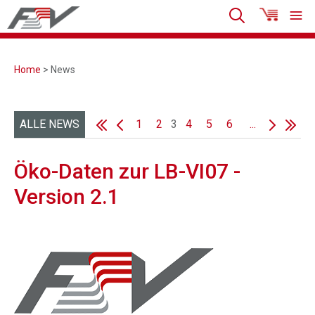
Home
> News
ALLE NEWS
1
2
3
4
5
6
...
Öko-Daten zur LB-VI07 -
Version 2.1