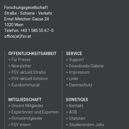
Forschungsgesellschaft
Straße - Schiene - Verkehr
Ernst-Melchior-Gasse 24
1020 Wien
Telefon: +43 1 585 55 67 -0
office(at)fsv.at
ÖFFENTLICHKEITSARBEIT
SERVICE
> Für Presse
> Support
> Newsletter
> Downloads/Galerie
> FSV-aktuell Straße
> Impressum
> FSV-aktuell Schiene
> Links
> Eurokommunal
> Datenschutz
MITGLIEDSCHAFT
SONSTIGES
> Unsere Mitglieder
> Kontakt
> Expertinnen und Experten
> AGB
> Firmenmitglieder
> Statuten
> FSV-intern
> Studierenden-Jobs