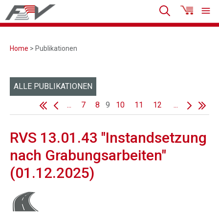
Home
> Publikationen
ALLE PUBLIKATIONEN
...
7
8
9
10
11
12
...
RVS 13.01.43 "Instandsetzung
nach Grabungsarbeiten"
(01.12.2025)