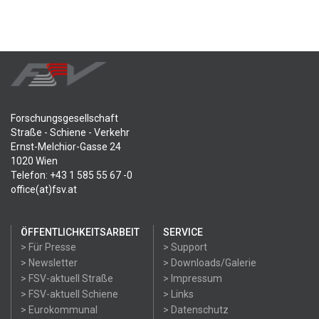
Forschungsgesellschaft
Straße - Schiene - Verkehr
Ernst-Melchior-Gasse 24
1020 Wien
Telefon: +43 1 585 55 67 -0
office(at)fsv.at
ÖFFENTLICHKEITSARBEIT
SERVICE
> Für Presse
> Support
> Newsletter
> Downloads/Galerie
> FSV-aktuell Straße
> Impressum
> FSV-aktuell Schiene
> Links
> Eurokommunal
> Datenschutz