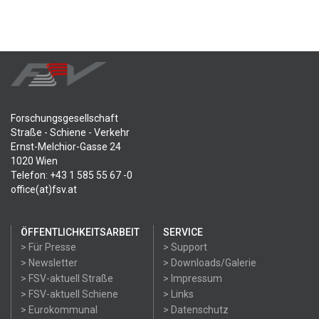
Forschungsgesellschaft
Straße - Schiene - Verkehr
Ernst-Melchior-Gasse 24
1020 Wien
Telefon: +43 1 585 55 67 -0
office(at)fsv.at
ÖFFENTLICHKEITSARBEIT
SERVICE
> Für Presse
> Support
> Newsletter
> Downloads/Galerie
> FSV-aktuell Straße
> Impressum
> FSV-aktuell Schiene
> Links
> Eurokommunal
> Datenschutz