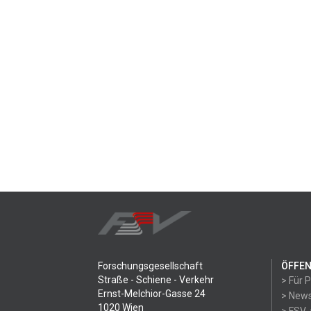
Forschungsgesellschaft
ÖFFEN
Straße - Schiene - Verkehr
> Für 
Ernst-Melchior-Gasse 24
> News
1020 Wien