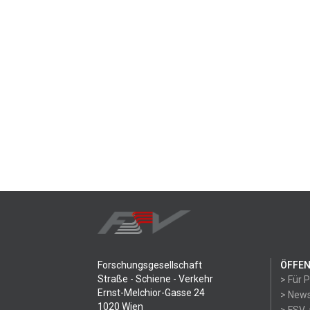
Forschungsgesellschaft
ÖFFEN
Straße - Schiene - Verkehr
> Für 
Ernst-Melchior-Gasse 24
> News
1020 Wien