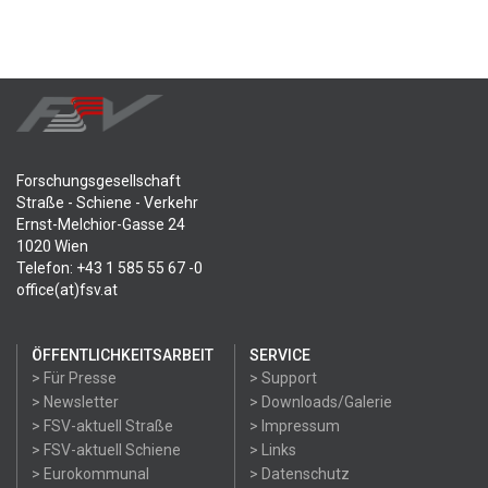
Forschungsgesellschaft
Straße - Schiene - Verkehr
Ernst-Melchior-Gasse 24
1020 Wien
Telefon: +43 1 585 55 67 -0
office(at)fsv.at
ÖFFENTLICHKEITSARBEIT
SERVICE
> Für Presse
> Support
> Newsletter
> Downloads/Galerie
> FSV-aktuell Straße
> Impressum
> FSV-aktuell Schiene
> Links
> Eurokommunal
> Datenschutz