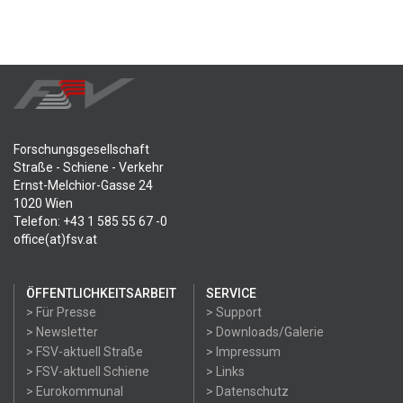
Forschungsgesellschaft
Straße - Schiene - Verkehr
Ernst-Melchior-Gasse 24
1020 Wien
Telefon: +43 1 585 55 67 -0
office(at)fsv.at
ÖFFENTLICHKEITSARBEIT
SERVICE
> Für Presse
> Support
> Newsletter
> Downloads/Galerie
> FSV-aktuell Straße
> Impressum
> FSV-aktuell Schiene
> Links
> Eurokommunal
> Datenschutz