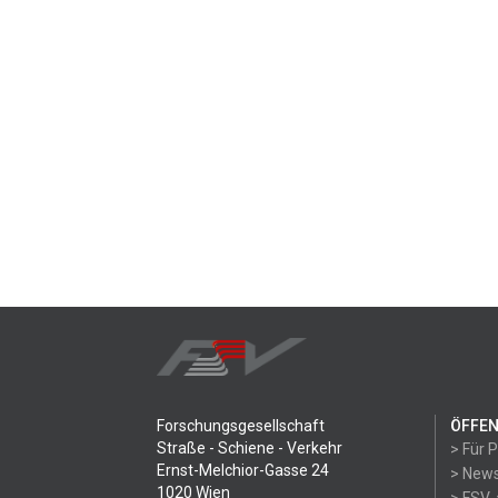
Forschungsgesellschaft
ÖFFEN
Straße - Schiene - Verkehr
> Für 
Ernst-Melchior-Gasse 24
> News
1020 Wien