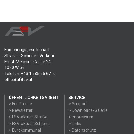
Forschungsgesellschaft
Straße - Schiene - Verkehr
Ernst-Melchior-Gasse 24
1020 Wien
Telefon: +43 1 585 55 67 -0
office(at)fsv.at
ÖFFENTLICHKEITSARBEIT
SERVICE
> Für Presse
> Support
> Newsletter
> Downloads/Galerie
> FSV-aktuell Straße
> Impressum
> FSV-aktuell Schiene
> Links
> Eurokommunal
> Datenschutz