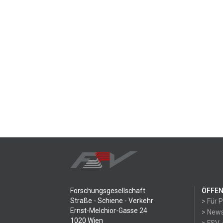
Forschungsgesellschaft
ÖFFEN
Straße - Schiene - Verkehr
> Für 
Ernst-Melchior-Gasse 24
> News
1020 Wien