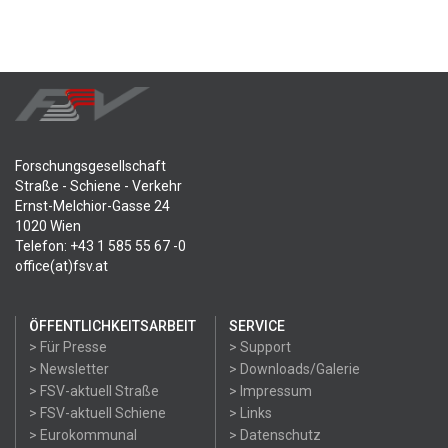
Forschungsgesellschaft
Straße - Schiene - Verkehr
Ernst-Melchior-Gasse 24
1020 Wien
Telefon: +43 1 585 55 67 -0
office(at)fsv.at
ÖFFENTLICHKEITSARBEIT
SERVICE
> Für Presse
> Support
> Newsletter
> Downloads/Galerie
> FSV-aktuell Straße
> Impressum
> FSV-aktuell Schiene
> Links
> Eurokommunal
> Datenschutz